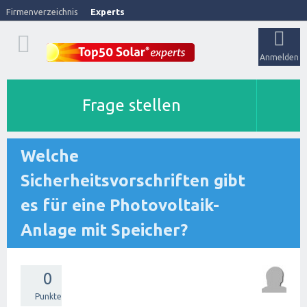
Firmenverzeichnis
Experts
Anmelden
Frage stellen
Welche
Sicherheitsvorschriften gibt
es für eine Photovoltaik-
Anlage mit Speicher?
0
Punkte