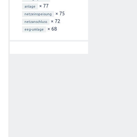
× 77
anlage
× 75
netzeinspeisung
× 72
netzanschluss
× 68
eeg-umlage