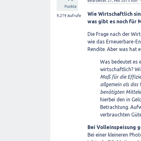
Bearbeitet
21, Feb 2015
von
Punkte
Wie Wirtschaftlich si
9,279
Aufrufe
was gibt es noch für
Die Frage nach der Wirt
wie das Erneuerbare-Ene
Rendite. Aber was hat e
Was bedeutet es ei
wirtschaftlich? W
Maß für die Effizi
allgemein als das 
benötigten Mittele
hierbei den in G
Betrachtung. Aufw
verbrauchten Güte
Bei Volleinspeisung 
Bei einer kleineren Phot