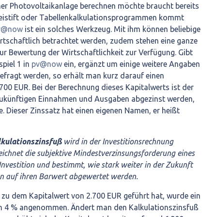
ner Photovoltaikanlage berechnen möchte braucht bereits
Bleistift oder Tabellenkalkulationsprogrammen kommt
v@now
ist ein solches Werkzeug. Mit ihm können beliebige
rtschaftlich betrachtet werden, zudem stehen eine ganze
r Bewertung der Wirtschaftlichkeit zur Verfügung. Gibt
piel 1 in
pv@now
ein, ergänzt um einige weitere Angaben
ragt werden, so erhält man kurz darauf einen
700 EUR. Bei der Berechnung dieses Kapitalwerts ist der
 zukünftigen Einnahmen und Ausgaben abgezinst werden,
. Dieser Zinssatz hat einen eigenen Namen, er heißt
lkulationszinsfuß
wird in der Investitionsrechnung
eichnet die subjektive Mindestverzinsungsforderung eines
Investition und bestimmt, wie stark weiter in der Zukunft
n auf ihren Barwert abgewertet werden.
e zu dem Kapitalwert von 2.700 EUR geführt hat, wurde ein
on 4 % angenommen. Ändert man den Kalkulationszinsfuß