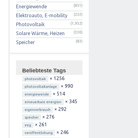
(851)
Energiewende
(253)
Elektroauto, E-mobility
(1,932)
Photovoltaik
(330)
Solare Wärme, Heizen
(83)
Speicher
Beliebteste Tags
× 1256
photovoltaik
× 990
photovoltaikanlage
× 514
energiewende
× 345
erneuerbare energien
× 292
eigenverbrauch
× 276
speicher
× 261
eeg
× 246
veröffentlichung