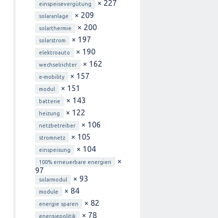
× 227
einspeisevergütung
× 209
solaranlage
× 200
solarthermie
× 197
solarstrom
× 190
elektroauto
× 162
wechselrichter
× 157
e-mobility
× 151
modul
× 143
batterie
× 122
heizung
× 106
netzbetreiber
× 105
stromnetz
× 104
einspeisung
×
100% erneuerbare energien
97
× 93
solarmodul
× 84
module
× 82
energie sparen
× 78
energiepolitik