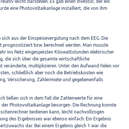
relativ leicht darstellen. Es gab einen Investor, der ein
de eine Photovoltaikanlage installiert, die von ihm
sich aus der Einspeisevergütung nach dem EEG. Die
t prognostiziert bzw. berechnet werden. Man musste
Jahr ins Netz eingespeisten Kilowattstunden elektrischer
g, die sich über die gesamte wirtschaftliche
 veränderte, multiplizieren. Unter den Aufwand fielen vor
osten, schließlich aber noch die Betriebskosten wie
g, Versicherung, Zählermiete und gegebenenfalls
 ließen sich in dem Fall die Zahlenwerte für eine
g der Photovoltaikanlage besorgen. Die Rechnung konnte
aschenrechner bedienen kann, leicht nachvollzogen
ung des Ergebnisses war ebenso einfach: Ein Ergebnis
Wertzuwachs dar. Bei einem Ergebnis gleich 1 war die