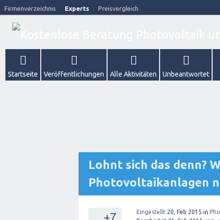
Firmenverzeichnis
Experts
Preisvergleich
Startseite
Veröffentlichungen
Alle Aktivitäten
Unbeantwortet
Lohnt sich das denn? Wi
Photovoltaikanlagen n
Eingestellt
20, Feb 2015
in
Pho
+7