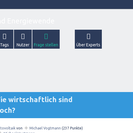
Tags
Nutzer
Frage stellen
Über Experts
e wirtschaftlich sind
och?
✦
tovoltaik
von
Michael Vogtmann
(
237
Punkte)