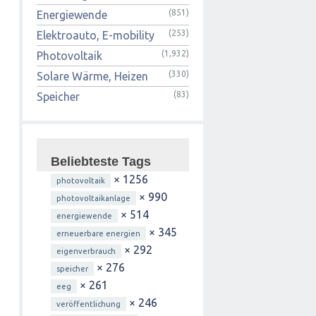
(851)
Energiewende
(253)
Elektroauto, E-mobility
(1,932)
Photovoltaik
(330)
Solare Wärme, Heizen
(83)
Speicher
Beliebteste Tags
× 1256
photovoltaik
× 990
photovoltaikanlage
× 514
energiewende
× 345
erneuerbare energien
× 292
eigenverbrauch
× 276
speicher
× 261
eeg
× 246
veröffentlichung