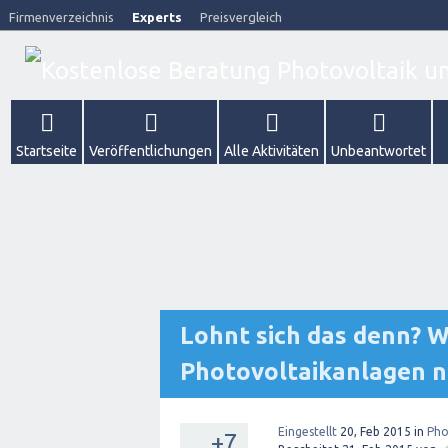
Firmenverzeichnis
Experts
Preisvergleich
Startseite
Veröffentlichungen
Alle Aktivitäten
Unbeantwortet
Lohnt sich das denn? Wi
Photovoltaikanlagen n
Eingestellt
20, Feb 2015
in
Pho
+7