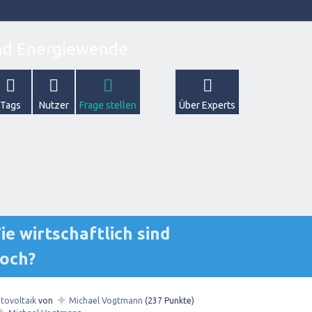
Tags
Nutzer
Frage stellen
Über Experts
e wirtschaftlich sind
och?
✦
tovoltaik
von
Michael Vogtmann
(
237
Punkte)