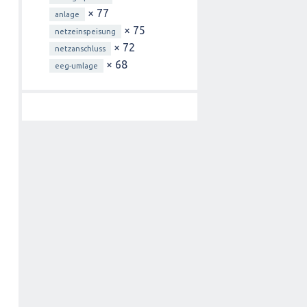
× 77
anlage
× 75
netzeinspeisung
× 72
netzanschluss
× 68
eeg-umlage