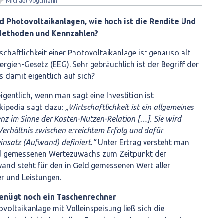
✦
Michael Vogtmann
nd Photovoltaikanlagen, wie hoch ist die Rendite Und
 Methoden und Kennzahlen?
schaftlichkeit einer Photovoltaikanlage ist genauso alt
rgien-Gesetz (EEG). Sehr gebräuchlich ist der Begriff der
s damit eigentlich auf sich?
gentlich, wenn man sagt eine Investition ist
ikipedia sagt dazu:
„Wirtschaftlichkeit ist ein allgemeines
enz im Sinne der Kosten-Nutzen-Relation […]. Sie wird
Verhältnis zwischen erreichtem Erfolg und dafür
insatz (Aufwand) definiert.“
Unter Ertrag versteht man
eld gemessenen Wertezuwachs zum Zeitpunkt der
and steht für den in Geld gemessenen Wert aller
r und Leistungen.
genügt noch ein Taschenrechner
ovoltaikanlage mit Volleinspeisung ließ sich die