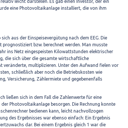
relativ leicht darstellen. Es gab einen Investor, der ein
de eine Photovoltaikanlage installiert, die von ihm
sich aus der Einspeisevergütung nach dem EEG. Die
t prognostiziert bzw. berechnet werden. Man musste
Jahr ins Netz eingespeisten Kilowattstunden elektrischer
g, die sich über die gesamte wirtschaftliche
 veränderte, multiplizieren. Unter den Aufwand fielen vor
osten, schließlich aber noch die Betriebskosten wie
g, Versicherung, Zählermiete und gegebenenfalls
 ließen sich in dem Fall die Zahlenwerte für eine
g der Photovoltaikanlage besorgen. Die Rechnung konnte
aschenrechner bedienen kann, leicht nachvollzogen
ung des Ergebnisses war ebenso einfach: Ein Ergebnis
Wertzuwachs dar. Bei einem Ergebnis gleich 1 war die