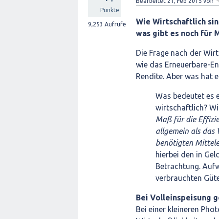
Bearbeitet
21, Feb 2015
von
Punkte
Wie Wirtschaftlich si
9,253
Aufrufe
was gibt es noch für
Die Frage nach der Wirt
wie das Erneuerbare-Ene
Rendite. Aber was hat e
Was bedeutet es ei
wirtschaftlich? W
Maß für die Effizi
allgemein als das 
benötigten Mittele
hierbei den in G
Betrachtung. Aufw
verbrauchten Güte
Bei Volleinspeisung 
Bei einer kleineren Phot