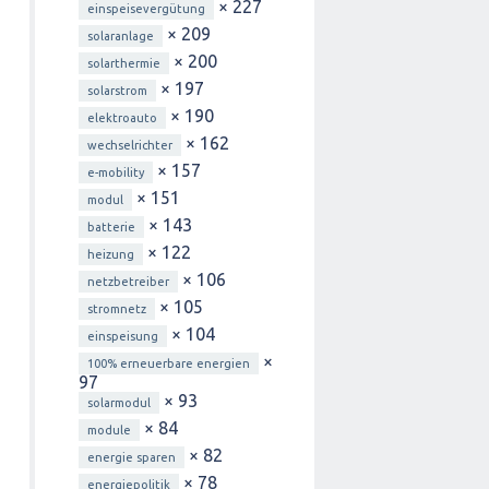
× 227
einspeisevergütung
× 209
solaranlage
× 200
solarthermie
× 197
solarstrom
× 190
elektroauto
× 162
wechselrichter
× 157
e-mobility
× 151
modul
× 143
batterie
× 122
heizung
× 106
netzbetreiber
× 105
stromnetz
× 104
einspeisung
×
100% erneuerbare energien
97
× 93
solarmodul
× 84
module
× 82
energie sparen
× 78
energiepolitik