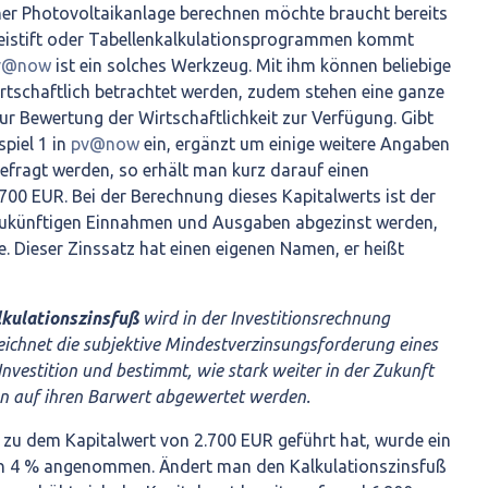
ner Photovoltaikanlage berechnen möchte braucht bereits
Bleistift oder Tabellenkalkulationsprogrammen kommt
v@now
ist ein solches Werkzeug. Mit ihm können beliebige
rtschaftlich betrachtet werden, zudem stehen eine ganze
r Bewertung der Wirtschaftlichkeit zur Verfügung. Gibt
piel 1 in
pv@now
ein, ergänzt um einige weitere Angaben
ragt werden, so erhält man kurz darauf einen
700 EUR. Bei der Berechnung dieses Kapitalwerts ist der
 zukünftigen Einnahmen und Ausgaben abgezinst werden,
. Dieser Zinssatz hat einen eigenen Namen, er heißt
lkulationszinsfuß
wird in der Investitionsrechnung
eichnet die subjektive Mindestverzinsungsforderung eines
Investition und bestimmt, wie stark weiter in der Zukunft
n auf ihren Barwert abgewertet werden.
e zu dem Kapitalwert von 2.700 EUR geführt hat, wurde ein
on 4 % angenommen. Ändert man den Kalkulationszinsfuß