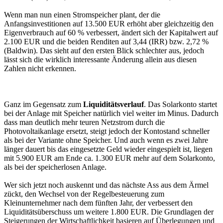
Wenn man nun einen Stromspeicher plant, der die
Anfangsinvestitionen auf 13.500 EUR erhöht aber gleichzeitig den
Eigenverbrauch auf 60 % verbessert, ändert sich der Kapitalwert auf
2.100 EUR und die beiden Renditen auf 3,44 (IRR) bzw. 2,72 %
(Baldwin). Das sieht auf den ersten Blick schlechter aus, jedoch
lässt sich die wirklich interessante Änderung allein aus diesen
Zahlen nicht erkennen.
Ganz im Gegensatz zum
Liquiditätsverlauf
. Das Solarkonto startet
bei der Anlage mit Speicher natürlich viel weiter im Minus. Dadurch
dass man deutlich mehr teuren Netzstrom durch die
Photovoltaikanlage ersetzt, steigt jedoch der Kontostand schneller
als bei der Variante ohne Speicher. Und auch wenn es zwei Jahre
länger dauert bis das eingesetzte Geld wieder eingespielt ist, liegen
mit 5.900 EUR am Ende ca. 1.300 EUR mehr auf dem Solarkonto,
als bei der speicherlosen Anlage.
Wer sich jetzt noch auskennt und das nächste Ass aus dem Ärmel
zückt, den Wechsel von der Regelbesteuerung zum
Kleinunternehmer nach dem fünften Jahr, der verbessert den
Liquiditätsüberschuss um weitere 1.800 EUR. Die Grundlagen der
Steigerungen der Wirtschaftlichkeit basieren auf Überlegungen und