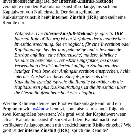
Investitionsrechnung: Bei der
Internen-Zinsfuß-Methode
verändere man den Kalkulationszinsfuß so lange, bis sich ein
Kapitalwert von Null einstellt. Der dann gefundene
Kalkulationszinsfuß heißt
interner Zinsfuß (IRR)
und stellt eine
Rendite dar.
Wikipedia:
Die
Interne-Zinsfuß-Methode
(englisch:
IRR
–
Internal Rate of Return) ist ein Verfahren der dynamischen
Investitionsrechnung. Sie ermöglicht, für eine Investition oder
Kapitalanlage, bei der unregelmäßige und schwankende
Erträge anfallen, eine (theoretische) mittlere, jährliche
Rendite zu berechnen. Der Abzinsungsfaktor, bei dessen
Verwendung die diskontierten künftigen Zahlungen dem
heutigen Preis bzw. der Anfangsinvestition entsprechen, heißt
interner Zinsfuß. Ist dieser Zinsfuß größer als der
Kalkulationszinsfuß (sprich: die Rendite ist größer als die
Kapitalzinsen plus Risikoaufschlag), ist die Investition über
die Gesamtlaufzeit berechnet wirtschaftlich.
Wer die Rahmendaten seiner Photovoltaikanlage kennt und ein
Programm wie
pv@now
benutzt, kann also sehr schnell folgende
zwei Kenngrößen bewerten: Wie groß wird der Kapitalwert wenn
ich als Kalkulationszinsfuß zurzeit auf dem Kapitalmarkt real
verfügbare Anlageoptionen mit vergleichbarem Risiko eingebe? Wie
groß ist der
interne Zinsfuß (IRR)
, sprich die Rendite?