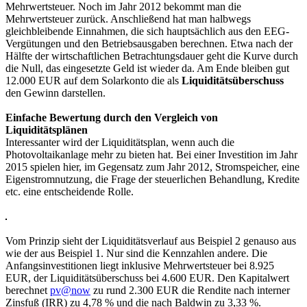
Mehrwertsteuer. Noch im Jahr 2012 bekommt man die
Mehrwertsteuer zurück. Anschließend hat man halbwegs
gleichbleibende Einnahmen, die sich hauptsächlich aus den EEG-
Vergütungen und den Betriebsausgaben berechnen. Etwa nach der
Hälfte der wirtschaftlichen Betrachtungsdauer geht die Kurve durch
die Null, das eingesetzte Geld ist wieder da. Am Ende bleiben gut
12.000 EUR auf dem Solarkonto die als
Liquiditätsüberschuss
den Gewinn darstellen.
Einfache Bewertung durch den Vergleich von
Liquiditätsplänen
Interessanter wird der Liquiditätsplan, wenn auch die
Photovoltaikanlage mehr zu bieten hat. Bei einer Investition im Jahr
2015 spielen hier, im Gegensatz zum Jahr 2012, Stromspeicher, eine
Eigenstromnutzung, die Frage der steuerlichen Behandlung, Kredite
etc. eine entscheidende Rolle.
Vom Prinzip sieht der Liquiditätsverlauf aus Beispiel 2 genauso aus
wie der aus Beispiel 1. Nur sind die Kennzahlen andere. Die
Anfangsinvestitionen liegt inklusive Mehrwertsteuer bei 8.925
EUR, der Liquiditätsüberschuss bei 4.600 EUR. Den Kapitalwert
berechnet
pv@now
zu rund 2.300 EUR die Rendite nach interner
Zinsfuß (IRR) zu 4,78 % und die nach Baldwin zu 3,33 %.