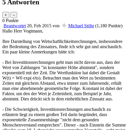
5 Antworten
0
Punkte
✦
Beantwortet
20, Feb 2015
von
Michael Stöhr
(
1,180
Punkte)
Hallo Herr Vogtmann,
Ihre Darstellung von Wirtschaftlichkeitsrechnungen, insbesondere
der Bedeutung des Zinssatzes, finde ich sehr gut und anschaulich.
Ein paar kleine Anmerkungen hätte ich:
- Bei Investitionsrechnungen geht man nicht davon aus, dass der
Wert von Zahlungen "in konstanter Höhe abnimmt", sondern
exponentiell mit der Zeit. Die Wertfunktion hat dabei die Gestalt
W(t) = W0 exp(-t/to). Betrachtet man den Wert zu bestimmten
Zeiten mit gleichem Abstand, etwa immer zum Jahresende, erhält
man eine abnehmende geometrische Folge. Konstant ist dabei der
Faktor, um den der Wert je Zeiteinheit, zum Beispiel je Jahr,
abnimmt. Dies drückt sich in dem einheitlichen Zinssatz aus.
- Die Schwierigkeit, Investitionsrechnungen anschaulich zu
erläutern liegt zu einem großen Teil darin begründet, dass
exponentielle Zusammenhänge "nicht dem gesunden
Menschenverstand entsprechen". Dieser - nach Einstein die Summe