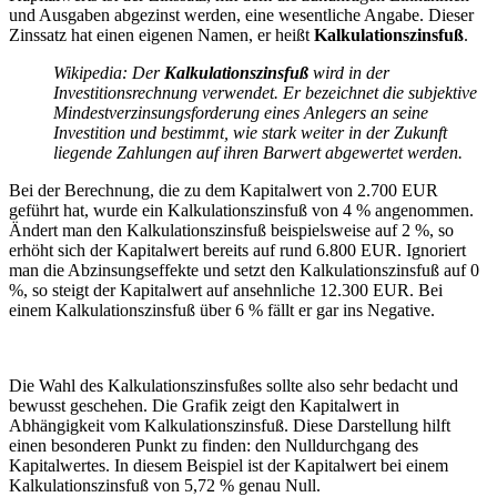
und Ausgaben abgezinst werden, eine wesentliche Angabe. Dieser
Zinssatz hat einen eigenen Namen, er heißt
Kalkulationszinsfuß
.
Wikipedia: Der
Kalkulationszinsfuß
wird in der
Investitionsrechnung verwendet. Er bezeichnet die subjektive
Mindestverzinsungsforderung eines Anlegers an seine
Investition und bestimmt, wie stark weiter in der Zukunft
liegende Zahlungen auf ihren Barwert abgewertet werden.
Bei der Berechnung, die zu dem Kapitalwert von 2.700 EUR
geführt hat, wurde ein Kalkulationszinsfuß von 4 % angenommen.
Ändert man den Kalkulationszinsfuß beispielsweise auf 2 %, so
erhöht sich der Kapitalwert bereits auf rund 6.800 EUR. Ignoriert
man die Abzinsungseffekte und setzt den Kalkulationszinsfuß auf 0
%, so steigt der Kapitalwert auf ansehnliche 12.300 EUR. Bei
einem Kalkulationszinsfuß über 6 % fällt er gar ins Negative.
Die Wahl des Kalkulationszinsfußes sollte also sehr bedacht und
bewusst geschehen. Die Grafik zeigt den Kapitalwert in
Abhängigkeit vom Kalkulationszinsfuß. Diese Darstellung hilft
einen besonderen Punkt zu finden: den Nulldurchgang des
Kapitalwertes. In diesem Beispiel ist der Kapitalwert bei einem
Kalkulationszinsfuß von 5,72 % genau Null.