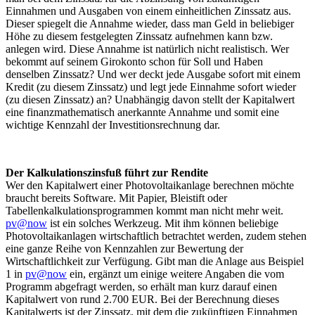
Einnahmen und Ausgaben von einem einheitlichen Zinssatz aus.
Dieser spiegelt die Annahme wieder, dass man Geld in beliebiger
Höhe zu diesem festgelegten Zinssatz aufnehmen kann bzw.
anlegen wird. Diese Annahme ist natürlich nicht realistisch. Wer
bekommt auf seinem Girokonto schon für Soll und Haben
denselben Zinssatz? Und wer deckt jede Ausgabe sofort mit einem
Kredit (zu diesem Zinssatz) und legt jede Einnahme sofort wieder
(zu diesen Zinssatz) an? Unabhängig davon stellt der Kapitalwert
eine finanzmathematisch anerkannte Annahme und somit eine
wichtige Kennzahl der Investitionsrechnung dar.
Der Kalkulationszinsfuß führt zur Rendite
Wer den Kapitalwert einer Photovoltaikanlage berechnen möchte
braucht bereits Software. Mit Papier, Bleistift oder
Tabellenkalkulationsprogrammen kommt man nicht mehr weit.
pv@now
ist ein solches Werkzeug. Mit ihm können beliebige
Photovoltaikanlagen wirtschaftlich betrachtet werden, zudem stehen
eine ganze Reihe von Kennzahlen zur Bewertung der
Wirtschaftlichkeit zur Verfügung. Gibt man die Anlage aus Beispiel
1 in
pv@now
ein, ergänzt um einige weitere Angaben die vom
Programm abgefragt werden, so erhält man kurz darauf einen
Kapitalwert von rund 2.700 EUR. Bei der Berechnung dieses
Kapitalwerts ist der Zinssatz, mit dem die zukünftigen Einnahmen