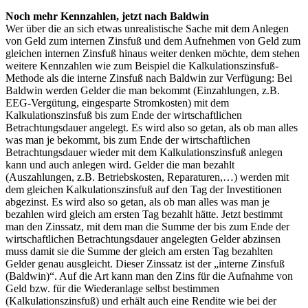
Noch mehr Kennzahlen, jetzt nach Baldwin
Wer über die an sich etwas unrealistische Sache mit dem Anlegen
von Geld zum internen Zinsfuß und dem Aufnehmen von Geld zum
gleichen internen Zinsfuß hinaus weiter denken möchte, dem stehen
weitere Kennzahlen wie zum Beispiel die Kalkulationszinsfuß-
Methode als die interne Zinsfuß nach Baldwin zur Verfügung: Bei
Baldwin werden Gelder die man bekommt (Einzahlungen, z.B.
EEG-Vergütung, eingesparte Stromkosten) mit dem
Kalkulationszinsfuß bis zum Ende der wirtschaftlichen
Betrachtungsdauer angelegt. Es wird also so getan, als ob man alles
was man je bekommt, bis zum Ende der wirtschaftlichen
Betrachtungsdauer wieder mit dem Kalkulationszinsfuß anlegen
kann und auch anlegen wird. Gelder die man bezahlt
(Auszahlungen, z.B. Betriebskosten, Reparaturen,…) werden mit
dem gleichen Kalkulationszinsfuß auf den Tag der Investitionen
abgezinst. Es wird also so getan, als ob man alles was man je
bezahlen wird gleich am ersten Tag bezahlt hätte. Jetzt bestimmt
man den Zinssatz, mit dem man die Summe der bis zum Ende der
wirtschaftlichen Betrachtungsdauer angelegten Gelder abzinsen
muss damit sie die Summe der gleich am ersten Tag bezahlten
Gelder genau ausgleicht. Dieser Zinssatz ist der „interne Zinsfuß
(Baldwin)“. Auf die Art kann man den Zins für die Aufnahme von
Geld bzw. für die Wiederanlage selbst bestimmen
(Kalkulationszinsfuß) und erhält auch eine Rendite wie bei der