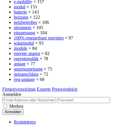
e-mobility
× 157
modul
× 151
batterie
× 143
heizung
× 122
netzbetreiber
× 106
stromnetz
× 105
einspeisung
× 104
100% erneuerbare energien
× 97
solarmodul
× 93
module
× 84
energie sparen
× 82
energiepolitik
× 78
anlage
× 77
netzeinspeisung
× 75
netzanschluss
× 72
eeg-umlage
× 68
Firmenverzeichnis
Experts
Preisvergleich
Anmelden
Merken
Registrieren