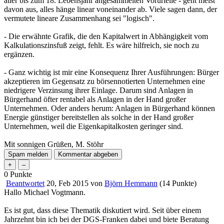
aller bis zum 18. Lebensjahr angesammelten Vorurteile - geht meist
davon aus, alles hänge linear voneinander ab. Viele sagen dann, der
vermutete lineare Zusammenhang sei "logisch".
- Die erwähnte Grafik, die den Kapitalwert in Abhängigkeit vom
Kalkulationszinsfuß zeigt, fehlt. Es wäre hilfreich, sie noch zu
ergänzen.
- Ganz wichtig ist mir eine Konsequenz Ihrer Ausführungen: Bürger
akzeptieren im Gegensatz zu börsennotierten Unternehmen eine
niedrigere Verzinsung ihrer Einlage. Darum sind Anlagen in
Bürgerhand öfter rentabel als Anlagen in der Hand großer
Unternehmen. Oder anders herum: Anlagen in Bürgerhand können
Energie günstiger bereitstellen als solche in der Hand großer
Unternehmen, weil die Eigenkapitalkosten geringer sind.
Mit sonnigen Grüßen, M. Stöhr
0
Punkte
Beantwortet
20, Feb 2015
von
Björn Hemmann
(
14
Punkte)
Hallo Michael Vogtmann.
Es ist gut, dass diese Thematik diskutiert wird. Seit über einem
Jahrzehnt bin ich bei der DGS-Franken dabei und biete Beratung