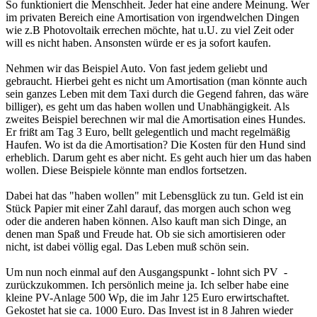
So funktioniert die Menschheit. Jeder hat eine andere Meinung. Wer
im privaten Bereich eine Amortisation von irgendwelchen Dingen
wie z.B Photovoltaik errechen möchte, hat u.U. zu viel Zeit oder
will es nicht haben. Ansonsten würde er es ja sofort kaufen.
Nehmen wir das Beispiel Auto. Von fast jedem geliebt und
gebraucht. Hierbei geht es nicht um Amortisation (man könnte auch
sein ganzes Leben mit dem Taxi durch die Gegend fahren, das wäre
billiger), es geht um das haben wollen und Unabhängigkeit. Als
zweites Beispiel berechnen wir mal die Amortisation eines Hundes.
Er frißt am Tag 3 Euro, bellt gelegentlich und macht regelmäßig
Haufen. Wo ist da die Amortisation? Die Kosten für den Hund sind
erheblich. Darum geht es aber nicht. Es geht auch hier um das haben
wollen. Diese Beispiele könnte man endlos fortsetzen.
Dabei hat das "haben wollen" mit Lebensglück zu tun. Geld ist ein
Stück Papier mit einer Zahl darauf, das morgen auch schon weg
oder die anderen haben können. Also kauft man sich Dinge, an
denen man Spaß und Freude hat. Ob sie sich amortisieren oder
nicht, ist dabei völlig egal. Das Leben muß schön sein.
Um nun noch einmal auf den Ausgangspunkt - lohnt sich PV -
zurückzukommen. Ich persönlich meine ja. Ich selber habe eine
kleine PV-Anlage 500 Wp, die im Jahr 125 Euro erwirtschaftet.
Gekostet hat sie ca. 1000 Euro. Das Invest ist in 8 Jahren wieder