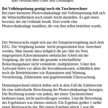
aller verbrauchten Güter und Leistungen.
Bei Volleinspeisung genügt noch ein Taschenrechner
Bei einer kleineren Photovoltaikanlage mit Volleinspeisung ließ sich
die Wirtschaftlichkeit noch relativ leicht darstellen. Es gab einen
Investor, der ein Gebäude besaß. Dort wurde eine
Photovoltaikanlage installiert, die von ihm selbst betrieben wurde.
Der Wertzuwachs ergab sich aus der Einspeisevergütung nach dem
EEG. Die Vergütung konnte leicht prognostiziert bzw. berechnet
werden. Man musste dazu lediglich die pro Jahr ins Netz
eingespeisten Kilowattstunden elektrischer Arbeit mit der
Vergütung, die sich über die gesamte wirtschaftliche
Betrachtungsdauer nicht veränderte, multiplizieren. Unter den
Aufwand fielen vor allem die Investitionskosten, schließlich aber
noch die Betriebskosten wie Reparaturen und Wartung,
Versicherung, Zählermiete und gegebenenfalls Überwachung.
Dementsprechend einfach ließen sich in dem Fall die Zahlenwerte
für eine individuelle Berechnung der Photovoltaikanlage besorgen.
Die Rechnung konnte von jedem, der einen Taschenrechner
bedienen kann, leicht nachvollzogen werden. Und die Bewertung
des Ergebnisses war ebenso einfach: Ein Ergebnis größer 1 stellte
einen Wertzuwachs dar. Bei einem Ergebnis gleich 1 war die