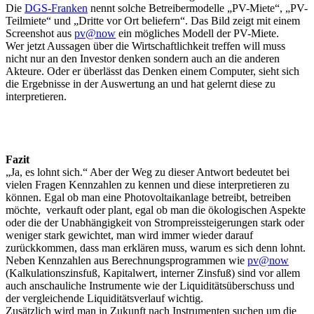
Die
DGS-Franken
nennt solche Betreibermodelle „PV-Miete“, „PV-
Teilmiete“ und „Dritte vor Ort beliefern“. Das Bild zeigt mit einem
Screenshot aus
pv@now
ein mögliches Modell der PV-Miete.
Wer jetzt Aussagen über die Wirtschaftlichkeit treffen will muss
nicht nur an den Investor denken sondern auch an die anderen
Akteure. Oder er überlässt das Denken einem Computer, sieht sich
die Ergebnisse in der Auswertung an und hat gelernt diese zu
interpretieren.
Fazit
„Ja, es lohnt sich.“ Aber der Weg zu dieser Antwort bedeutet bei
vielen Fragen Kennzahlen zu kennen und diese interpretieren zu
können. Egal ob man eine Photovoltaikanlage betreibt, betreiben
möchte, verkauft oder plant, egal ob man die ökologischen Aspekte
oder die der Unabhängigkeit von Strompreissteigerungen stark oder
weniger stark gewichtet, man wird immer wieder darauf
zurückkommen, dass man erklären muss, warum es sich denn lohnt.
Neben Kennzahlen aus Berechnungsprogrammen wie
pv@now
(Kalkulationszinsfuß, Kapitalwert, interner Zinsfuß) sind vor allem
auch anschauliche Instrumente wie der Liquiditätsüberschuss und
der vergleichende Liquiditätsverlauf wichtig.
Zusätzlich wird man in Zukunft nach Instrumenten suchen um die