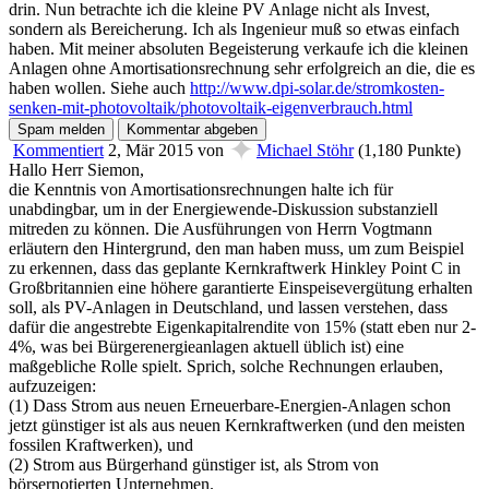
drin. Nun betrachte ich die kleine PV Anlage nicht als Invest,
sondern als Bereicherung. Ich als Ingenieur muß so etwas einfach
haben. Mit meiner absoluten Begeisterung verkaufe ich die kleinen
Anlagen ohne Amortisationsrechnung sehr erfolgreich an die, die es
haben wollen. Siehe auch
http://www.dpi-solar.de/stromkosten-
senken-mit-photovoltaik/photovoltaik-eigenverbrauch.html
✦
Kommentiert
2, Mär 2015
von
Michael Stöhr
(
1,180
Punkte)
Hallo Herr Siemon,
die Kenntnis von Amortisationsrechnungen halte ich für
unabdingbar, um in der Energiewende-Diskussion substanziell
mitreden zu können. Die Ausführungen von Herrn Vogtmann
erläutern den Hintergrund, den man haben muss, um zum Beispiel
zu erkennen, dass das geplante Kernkraftwerk Hinkley Point C in
Großbritannien eine höhere garantierte Einspeisevergütung erhalten
soll, als PV-Anlagen in Deutschland, und lassen verstehen, dass
dafür die angestrebte Eigenkapitalrendite von 15% (statt eben nur 2-
4%, was bei Bürgerenergieanlagen aktuell üblich ist) eine
maßgebliche Rolle spielt. Sprich, solche Rechnungen erlauben,
aufzuzeigen:
(1) Dass Strom aus neuen Erneuerbare-Energien-Anlagen schon
jetzt günstiger ist als aus neuen Kernkraftwerken (und den meisten
fossilen Kraftwerken), und
(2) Strom aus Bürgerhand günstiger ist, als Strom von
börsernotierten Unternehmen.