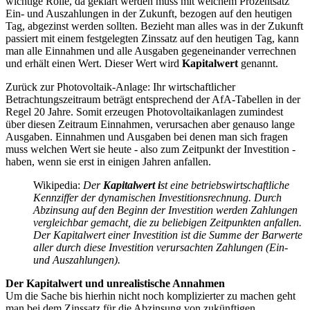
wichtige Rolle, da geklärt werden muss mit welchem Prozentsatz
Ein- und Auszahlungen in der Zukunft, bezogen auf den heutigen
Tag, abgezinst werden sollten. Bezieht man alles was in der Zukunft
passiert mit einem festgelegten Zinssatz auf den heutigen Tag, kann
man alle Einnahmen und alle Ausgaben gegeneinander verrechnen
und erhält einen Wert. Dieser Wert wird
Kapitalwert
genannt.
Zurück zur Photovoltaik-Anlage: Ihr wirtschaftlicher
Betrachtungszeitraum beträgt entsprechend der AfA-Tabellen in der
Regel 20 Jahre. Somit erzeugen Photovoltaikanlagen zumindest
über diesen Zeitraum Einnahmen, verursachen aber genauso lange
Ausgaben. Einnahmen und Ausgaben bei denen man sich fragen
muss welchen Wert sie heute - also zum Zeitpunkt der Investition -
haben, wenn sie erst in einigen Jahren anfallen.
Wikipedia:
Der
Kapitalwert i
st eine betriebswirtschaftliche
Kennziffer der dynamischen Investitionsrechnung. Durch
Abzinsung auf den Beginn der Investition werden Zahlungen
vergleichbar gemacht, die zu beliebigen Zeitpunkten anfallen.
Der Kapitalwert einer Investition ist die Summe der Barwerte
aller durch diese Investition verursachten Zahlungen (Ein-
und Auszahlungen).
Der Kapitalwert und unrealistische Annahmen
Um die Sache bis hierhin nicht noch komplizierter zu machen geht
man bei dem Zinssatz für die Abzinsung von zukünftigen