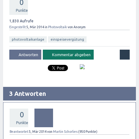
0
Punkte
1,830
Aufrufe
Eingestellt
5, Mär 2014
in
Photovoltaik
von
Anonym
photovoltaikanlage
einspeisevergütung
3 Antworten
0
Punkte
Beantwortet
5, Mär 2014
von
Martin Schorlies
(
950
Punkte)