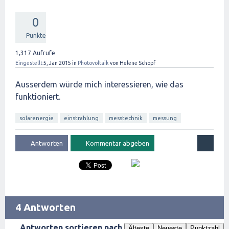
0
Punkte
1,317
Aufrufe
Eingestellt
5, Jan 2015
in
Photovoltaik
von
Helene Schopf
Ausserdem würde mich interessieren, wie das
funktioniert.
solarenergie
einstrahlung
messtechnik
messung
4 Antworten
Antworten sortieren nach
Älteste
Neueste
Punktzahl