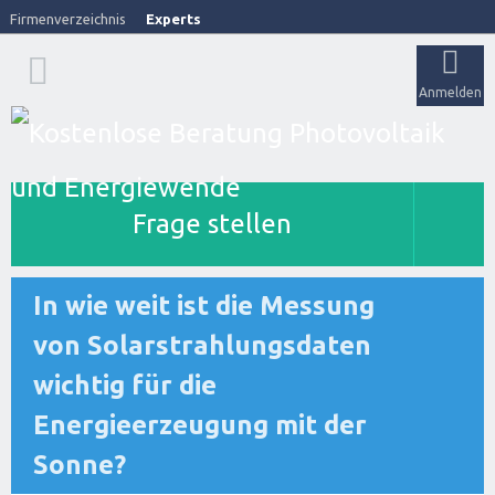
Firmenverzeichnis
Experts
Anmelden
Frage stellen
In wie weit ist die Messung
von Solarstrahlungsdaten
wichtig für die
Energieerzeugung mit der
Sonne?