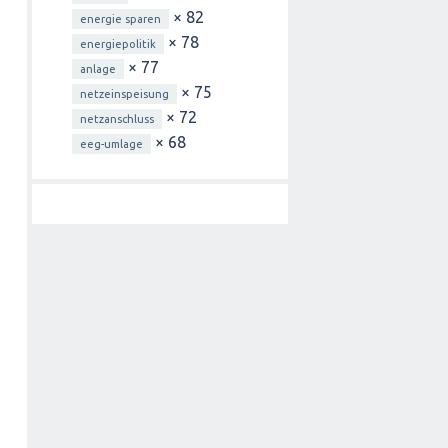
× 82
energie sparen
× 78
energiepolitik
× 77
anlage
× 75
netzeinspeisung
× 72
netzanschluss
× 68
eeg-umlage