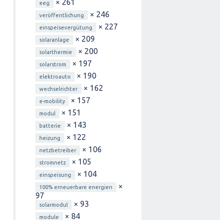
× 261
eeg
× 246
veröffentlichung
× 227
einspeisevergütung
× 209
solaranlage
× 200
solarthermie
× 197
solarstrom
× 190
elektroauto
× 162
wechselrichter
× 157
e-mobility
× 151
modul
× 143
batterie
× 122
heizung
× 106
netzbetreiber
× 105
stromnetz
× 104
einspeisung
×
100% erneuerbare energien
97
× 93
solarmodul
× 84
module