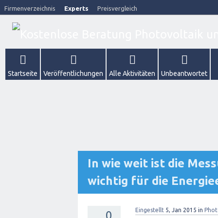
Firmenverzeichnis
Experts
Preisvergleich
Startseite
Veröffentlichungen
Alle Aktivitäten
Unbeantwortet
In wie weit ist die Me
wichtig für die Energi
Eingestellt
5, Jan 2015
in
Phot
0