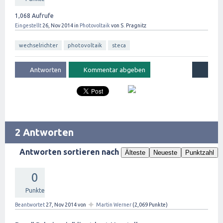
1,068
Aufrufe
Eingestellt
26, Nov 2014
in
Photovoltaik
von
S. Pragnitz
wechselrichter
photovoltaik
steca
2 Antworten
Antworten sortieren nach
Älteste
Neueste
Punktzahl
0
Punkte
✦
Beantwortet
27, Nov 2014
von
Martin Werner
(
2,069
Punkte)