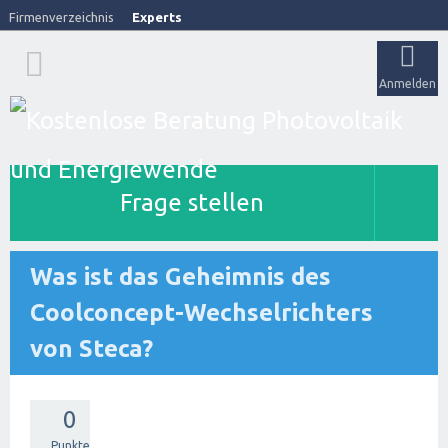
Firmenverzeichnis
Experts
Anmelden
Frage stellen
Was ist das Geheimnis des
Coolconcept-Wechselrichters
von Steca?
0
Punkte