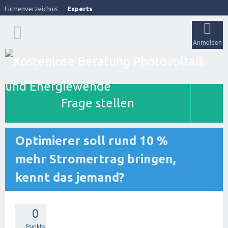
Firmenverzeichnis
Experts
Anmelden
Frage stellen
Optimierer soll rund 10 %
mehr Stromertrag bringen,
kennt das jemand?
0
Punkte