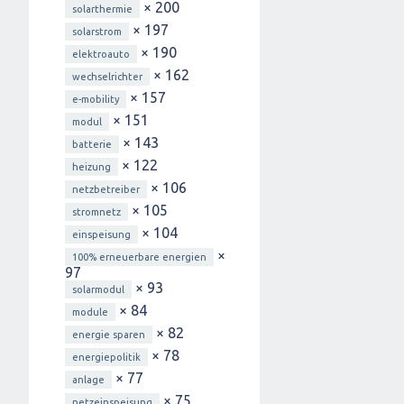
× 200
solarthermie
× 197
solarstrom
× 190
elektroauto
× 162
wechselrichter
× 157
e-mobility
× 151
modul
× 143
batterie
× 122
heizung
× 106
netzbetreiber
× 105
stromnetz
× 104
einspeisung
×
100% erneuerbare energien
97
× 93
solarmodul
× 84
module
× 82
energie sparen
× 78
energiepolitik
× 77
anlage
× 75
netzeinspeisung