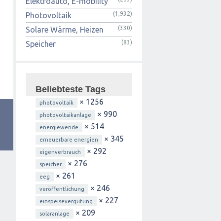
Elektroauto, E-mobility
(1,932)
Photovoltaik
(330)
Solare Wärme, Heizen
(83)
Speicher
Beliebteste Tags
× 1256
photovoltaik
× 990
photovoltaikanlage
× 514
energiewende
× 345
erneuerbare energien
× 292
eigenverbrauch
× 276
speicher
× 261
eeg
× 246
veröffentlichung
× 227
einspeisevergütung
× 209
solaranlage