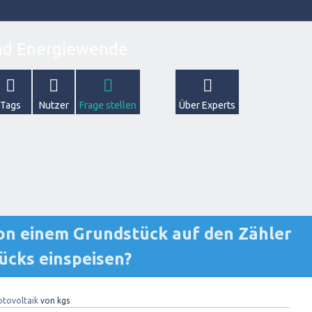
Tags
Nutzer
Frage stellen
Über Experts
on einem Grundstück auf den Zähler
ücks einspeisen?
otovoltaik
von
kgs