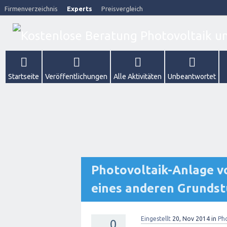
Firmenverzeichnis
Experts
Preisvergleich
Startseite
Veröffentlichungen
Alle Aktivitäten
Unbeantwortet
Photovoltaik-Anlage v
eines anderen Grundst
Eingestellt
20, Nov 2014
in
Ph
0