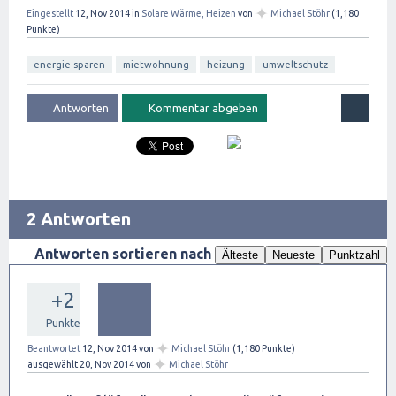
✦
Eingestellt
12, Nov 2014
in
Solare Wärme, Heizen
von
Michael Stöhr
(
1,180
Punkte)
energie sparen
mietwohnung
heizung
umweltschutz
2 Antworten
Antworten sortieren nach
Älteste
Neueste
Punktzahl
+2
Punkte
✦
Beantwortet
12, Nov 2014
von
Michael Stöhr
(
1,180
Punkte)
✦
ausgewählt
20, Nov 2014
von
Michael Stöhr