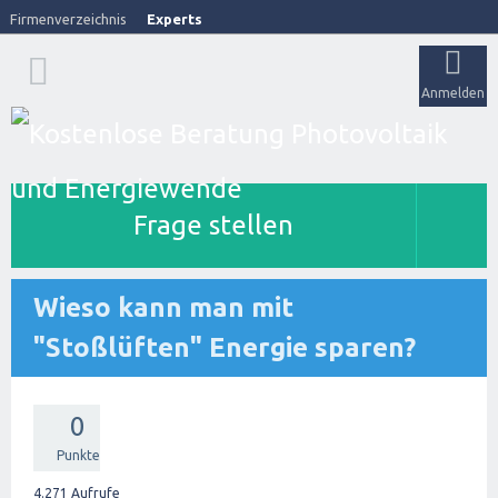
Firmenverzeichnis
Experts
Anmelden
Frage stellen
Wieso kann man mit
"Stoßlüften" Energie sparen?
0
Punkte
4.271
Aufrufe