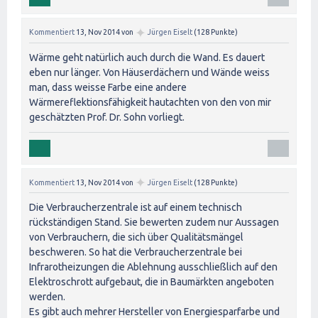
✦
Kommentiert
13, Nov 2014
von
Jürgen Eiselt
(
128
Punkte)
Wärme geht natürlich auch durch die Wand. Es dauert
eben nur länger. Von Häuserdächern und Wände weiss
man, dass weisse Farbe eine andere
Wärmereflektionsfähigkeit hautachten von den von mir
geschätzten Prof. Dr. Sohn vorliegt.
✦
Kommentiert
13, Nov 2014
von
Jürgen Eiselt
(
128
Punkte)
Die Verbraucherzentrale ist auf einem technisch
rückständigen Stand. Sie bewerten zudem nur Aussagen
von Verbrauchern, die sich über Qualitätsmängel
beschweren. So hat die Verbraucherzentrale bei
Infrarotheizungen die Ablehnung ausschließlich auf den
Elektroschrott aufgebaut, die in Baumärkten angeboten
werden.
Es gibt auch mehrer Hersteller von Energiesparfarbe und