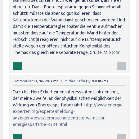
während des Lüftens noch weniger auskühlen, als sie es
ohne tun. Damit Energiesparfarbe gegen Schimmelbefall
schützt, müsste sie aber so gut isolieren, dass
Kältebrücken in der Wand damit geschlossen werden. Und
damit die Temperaturregler später die Ventile aufmachen,
müssten diese auf die Temperatur der Wand hinter der
Farbschicht (!) reagieren, nicht auf die Lufttemperatur. Ich
stelle wegen der offensichtlichen Komplexität des
Themas das gleich eine separate Frage. Grüße, M. Stöhr
✦
Kommentiert
13, Nov 2014
von
Michael Stöhr
(
1,180
Punkte)
Dazu hat Herr Eckert einen interessanten Link genannt,
der meine Zweifel an der physikalischen Möglichkeit der
Wirkung von Energiesparfarbe nährt:
http://www.energie-
experten.org/experte/meldung-
anzeigen/news/verbraucherzentrale-warnt-vor-
energiesparfarbe-4331.html