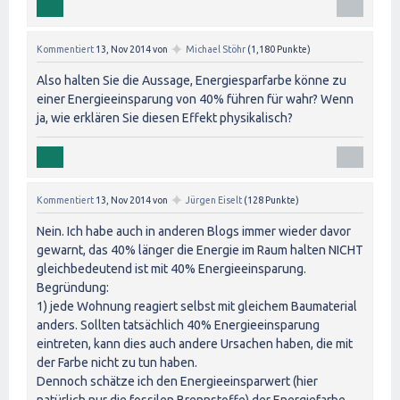
✦
Kommentiert
13, Nov 2014
von
Michael Stöhr
(
1,180
Punkte)
Also halten Sie die Aussage, Energiesparfarbe könne zu
einer Energieeinsparung von 40% führen für wahr? Wenn
ja, wie erklären Sie diesen Effekt physikalisch?
✦
Kommentiert
13, Nov 2014
von
Jürgen Eiselt
(
128
Punkte)
Nein. Ich habe auch in anderen Blogs immer wieder davor
gewarnt, das 40% länger die Energie im Raum halten NICHT
gleichbedeutend ist mit 40% Energieeinsparung.
Begründung:
1) jede Wohnung reagiert selbst mit gleichem Baumaterial
anders. Sollten tatsächlich 40% Energieeinsparung
eintreten, kann dies auch andere Ursachen haben, die mit
der Farbe nicht zu tun haben.
Dennoch schätze ich den Energieeinsparwert (hier
natürlich nur die fossilen Brennstoffe) der Energiefarbe