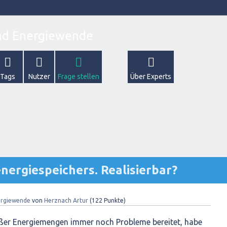
Tags
Nutzer
Frage stellen
Über Experts
nergiespeichers. Realisierbar?
rgiewende
von
Herznach Artur
(
122
Punkte)
ßer Energiemengen immer noch Probleme bereitet, habe