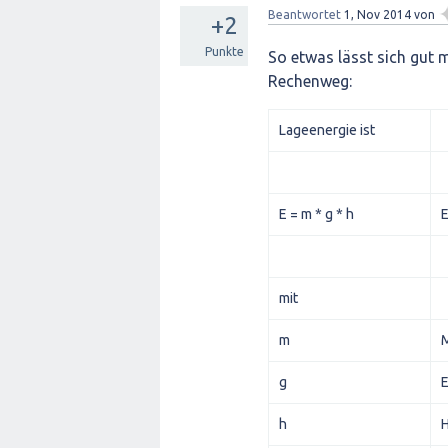
Beantwortet
1, Nov 2014
von
+2
Punkte
So etwas lässt sich gut m
Rechenweg:
Lageenergie ist
E = m * g * h
E
mit
m
M
g
E
h
H