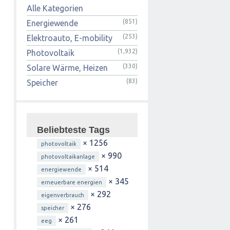
Alle Kategorien
(851)
Energiewende
(253)
Elektroauto, E-mobility
(1,932)
Photovoltaik
(330)
Solare Wärme, Heizen
(83)
Speicher
Beliebteste Tags
× 1256
photovoltaik
× 990
photovoltaikanlage
× 514
energiewende
× 345
erneuerbare energien
× 292
eigenverbrauch
× 276
speicher
× 261
eeg