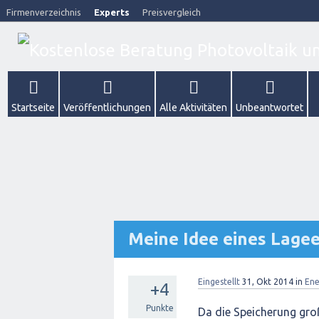
Firmenverzeichnis
Experts
Preisvergleich
Startseite
Veröffentlichungen
Alle Aktivitäten
Unbeantwortet
Meine Idee eines Lagee
Eingestellt
31, Okt 2014
in
Ene
+4
Punkte
Da die Speicherung gro