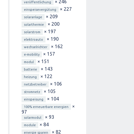
× 246
veröffentlichung
× 227
einspeisevergütung
× 209
solaranlage
× 200
solarthermie
× 197
solarstrom
× 190
elektroauto
× 162
wechselrichter
× 157
e-mobility
× 151
modul
× 143
batterie
× 122
heizung
× 106
netzbetreiber
× 105
stromnetz
× 104
einspeisung
×
100% erneuerbare energien
97
× 93
solarmodul
× 84
module
× 82
energie sparen