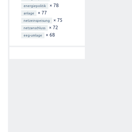
× 78
energiepolitik
× 77
anlage
× 75
netzeinspeisung
× 72
netzanschluss
× 68
eeg-umlage