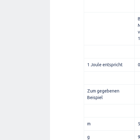
B
M
1
1 Joule entspricht
Zum gegebenen
Beispiel
m
g
9