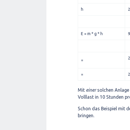
h
E = m * g * h
=
=
2
Mit
einer
solchen Anlage
Volllast in 10 Stunden pr
Schon das Beispiel mit 
bringen.