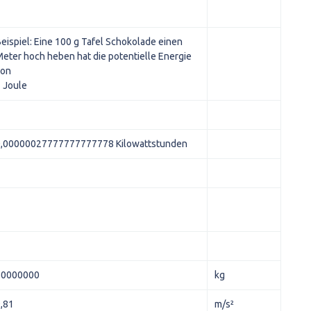
eispiel: Eine 100 g Tafel Schokolade einen
eter hoch heben hat die potentielle Energie
von
 Joule
0,00000027777777777778 Kilowattstunden
50000000
kg
,81
m/s²