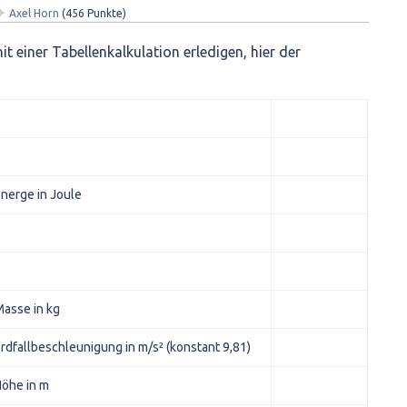
✦
Axel Horn
(
456
Punkte)
it einer Tabellenkalkulation erledigen, hier der
nerge in Joule
asse in kg
rdfallbeschleunigung in m/s² (konstant 9,81)
öhe in m