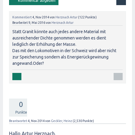
Kommentiert
4, Nov 2014
von
Herznach Artur
(
122
Punkte)
Bearbeitet
9, Mai 2016
von
Herznach Artur
Statt Granit könnte auch jedes andere Material mit
ausreichender Dichte genommen werden es dient
lediglich der Erhöhung der Masse.
Das mit den Lokomotiven in der Schweiz wird aber nicht
zur Speicherung sondern als Energierückgewinung
angewand.Oder?
0
Punkte
Beantwortet
4, Nov 2014
von
Geckler, Heinz
(
2,530
Punkte)
Hallo Artur Herznach,