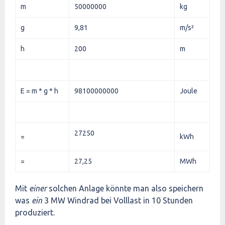
m
50000000
kg
g
9,81
m/s²
h
200
m
E = m * g * h
98100000000
Joule
27250
=
kWh
=
27,25
MWh
Mit
einer
solchen Anlage könnte man also speichern
was
ein
3 MW Windrad bei Volllast in 10 Stunden
produziert.