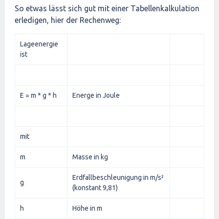
So etwas lässt sich gut mit einer Tabellenkalkulation
erledigen, hier der Rechenweg:
Lageenergie
ist
E = m * g * h
Energe in Joule
mit
m
Masse in kg
Erdfallbeschleunigung in m/s²
g
(konstant 9,81)
h
Höhe in m