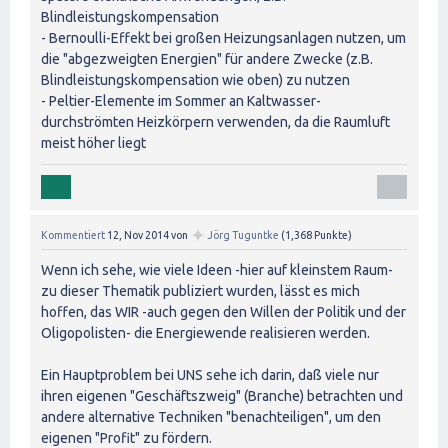
Blindleistungskompensation
- Bernoulli-Effekt bei großen Heizungsanlagen nutzen, um
die "abgezweigten Energien" für andere Zwecke (z.B.
Blindleistungskompensation wie oben) zu nutzen
- Peltier-Elemente im Sommer an Kaltwasser-
durchströmten Heizkörpern verwenden, da die Raumluft
meist höher liegt
✦
Kommentiert
12, Nov 2014
von
Jörg Tuguntke
(
1,368
Punkte)
Wenn ich sehe, wie viele Ideen -hier auf kleinstem Raum-
zu dieser Thematik publiziert wurden, lässt es mich
hoffen, das WIR -auch gegen den Willen der Politik und der
Oligopolisten- die Energiewende realisieren werden.
Ein Hauptproblem bei UNS sehe ich darin, daß viele nur
ihren eigenen "Geschäftszweig" (Branche) betrachten und
andere alternative Techniken "benachteiligen", um den
eigenen "Profit" zu fördern.