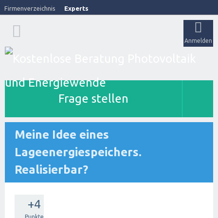
Firmenverzeichnis
Experts
Anmelden
Frage stellen
Meine Idee eines
Lageenergiespeichers.
Realisierbar?
+4
Punkte