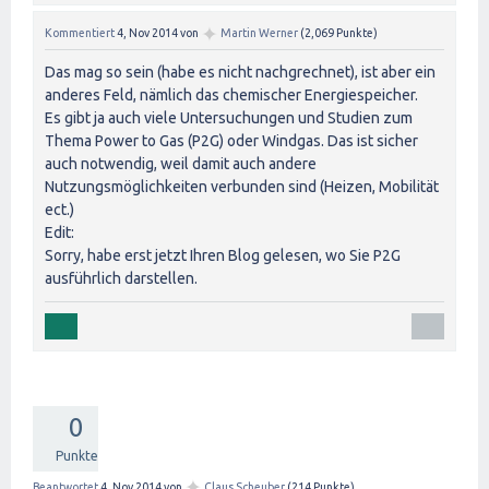
✦
Kommentiert
4, Nov 2014
von
Martin Werner
(
2,069
Punkte)
Das mag so sein (habe es nicht nachgrechnet), ist aber ein
anderes Feld, nämlich das chemischer Energiespeicher.
Es gibt ja auch viele Untersuchungen und Studien zum
Thema Power to Gas (P2G) oder Windgas. Das ist sicher
auch notwendig, weil damit auch andere
Nutzungsmöglichkeiten verbunden sind (Heizen, Mobilität
ect.)
Edit:
Sorry, habe erst jetzt Ihren Blog gelesen, wo Sie P2G
ausführlich darstellen.
0
Punkte
✦
Beantwortet
4, Nov 2014
von
Claus Scheuber
(
214
Punkte)