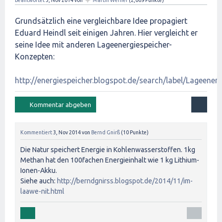
✦
Beantwortet
3, Nov 2014
von
Martin Werner
(
2,069
Punkte)
Grundsätzlich eine vergleichbare Idee propagiert
Eduard Heindl seit einigen Jahren. Hier vergleicht er
seine Idee mit anderen Lageenergiespeicher-
Konzepten:
http://energiespeicher.blogspot.de/search/label/Lageenerg
Kommentiert
3, Nov 2014
von
Bernd Gnirß
(
10
Punkte)
Die Natur speichert Energie in Kohlenwasserstoffen. 1kg
Methan hat den 100fachen Energieinhalt wie 1 kg Lithium-
Ionen-Akku.
Siehe auch:
http://berndgnirss.blogspot.de/2014/11/im-
laawe-nit.html