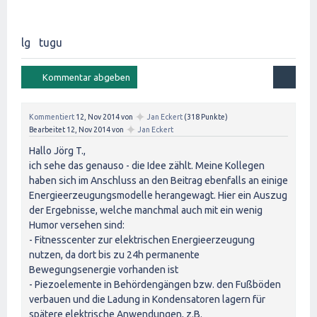
lg tugu
✦
Kommentiert
12, Nov 2014
von
Jan Eckert
(
318
Punkte)
✦
Bearbeitet
12, Nov 2014
von
Jan Eckert
Hallo Jörg T.,
ich sehe das genauso - die Idee zählt. Meine Kollegen
haben sich im Anschluss an den Beitrag ebenfalls an einige
Energieerzeugungsmodelle herangewagt. Hier ein Auszug
der Ergebnisse, welche manchmal auch mit ein wenig
Humor versehen sind:
- Fitnesscenter zur elektrischen Energieerzeugung
nutzen, da dort bis zu 24h permanente
Bewegungsenergie vorhanden ist
- Piezoelemente in Behördengängen bzw. den Fußböden
verbauen und die Ladung in Kondensatoren lagern für
spätere elektrische Anwendungen, z.B.