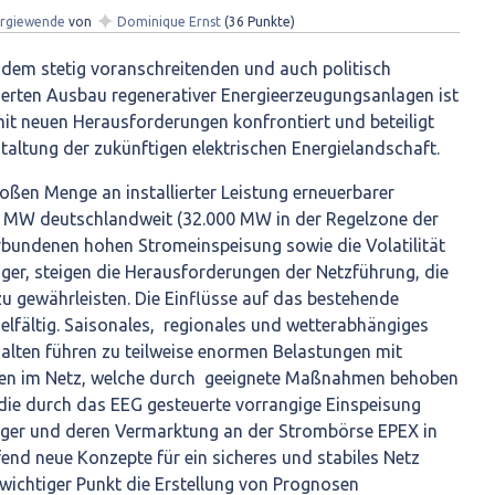
✦
rgiewende
von
Dominique Ernst
(
36
Punkte)
em stetig voranschreitenden und auch politisch
erten Ausbau regenerativer Energieerzeugungsanlagen ist
mit neuen Herausforderungen konfrontiert und beteiligt
staltung der zukünftigen elektrischen Energielandschaft.
oßen Menge an installierter Leistung erneuerbarer
0 MW deutschlandweit (32.000 MW in der Regelzone der
bundenen hohen Stromeinspeisung sowie die Volatilität
ger, steigen die Herausforderungen der Netzführung, die
u gewährleisten. Die Einflüsse auf das bestehende
elfältig. Saisonales, regionales und wetterabhängiges
halten führen zu teilweise enormen Belastungen mit
sen im Netz, welche durch geeignete Maßnahmen behoben
ie durch das EEG gesteuerte vorrangige Einspeisung
äger und deren Vermarktung an der Strombörse EPEX in
fend neue Konzepte für ein sicheres und stabiles Netz
n wichtiger Punkt die Erstellung von Prognosen