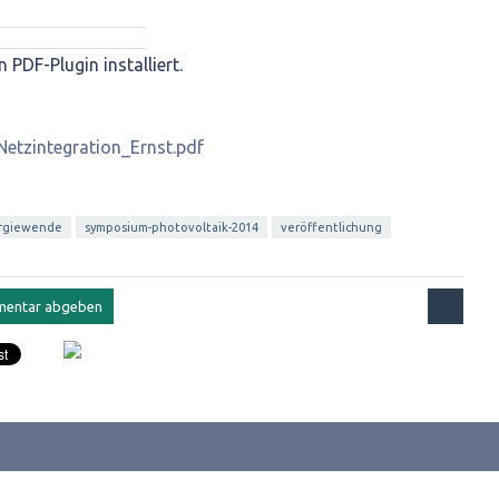
n PDF-Plugin installiert.
Netzintegration_Ernst.pdf
rgiewende
symposium-photovoltaik-2014
veröffentlichung