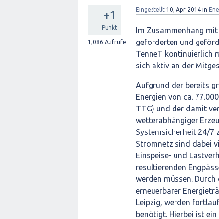
Eingestellt
10, Apr 2014
in
Ene
+1
Punkt
Im Zusammenhang mit d
geforderten und geförd
1,086
Aufrufe
TenneT kontinuierlich 
sich aktiv an der Mitge
Aufgrund der bereits gr
Energien von ca. 77.00
TTG) und der damit ver
wetterabhängiger Erzeu
Systemsicherheit 24/7 z
Stromnetz sind dabei vi
Einspeise- und Lastver
resultierenden Engpäs
werden müssen. Durch d
erneuerbarer Energietr
Leipzig, werden fortlau
benötigt. Hierbei ist ei