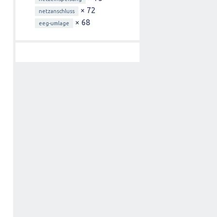
× 72
netzanschluss
× 68
eeg-umlage