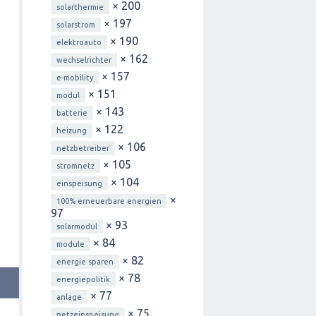
× 200
solarthermie
× 197
solarstrom
× 190
elektroauto
× 162
wechselrichter
× 157
e-mobility
× 151
modul
× 143
batterie
× 122
heizung
× 106
netzbetreiber
× 105
stromnetz
× 104
einspeisung
×
100% erneuerbare energien
97
× 93
solarmodul
× 84
module
× 82
energie sparen
× 78
energiepolitik
× 77
anlage
× 75
netzeinspeisung