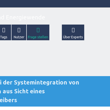
Tags
Nutzer
Frage stellen
Über Experts
 der Systemintegration von
 aus Sicht eines
eibers