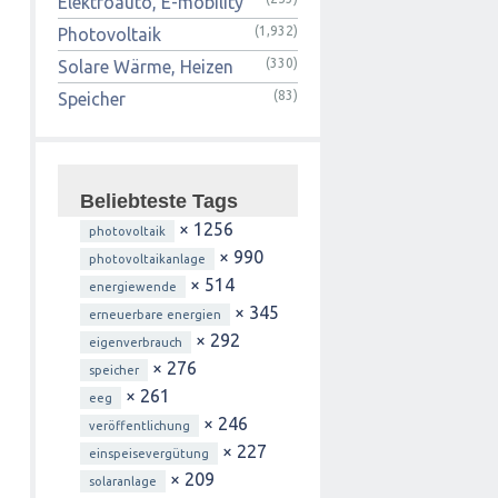
Elektroauto, E-mobility
(1,932)
Photovoltaik
(330)
Solare Wärme, Heizen
(83)
Speicher
Beliebteste Tags
× 1256
photovoltaik
× 990
photovoltaikanlage
× 514
energiewende
× 345
erneuerbare energien
× 292
eigenverbrauch
× 276
speicher
× 261
eeg
× 246
veröffentlichung
× 227
einspeisevergütung
× 209
solaranlage