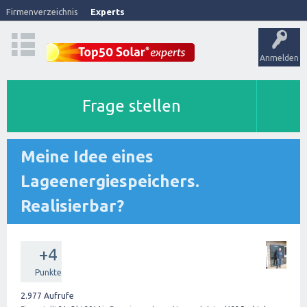
Firmenverzeichnis
Experts
Anmelden
Frage stellen
Meine Idee eines
Lageenergiespeichers.
Realisierbar?
+4
Punkte
2.977
Aufrufe