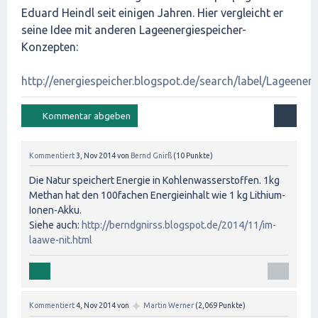
Eduard Heindl seit einigen Jahren. Hier vergleicht er
seine Idee mit anderen Lageenergiespeicher-
Konzepten:
http://energiespeicher.blogspot.de/search/label/Lageenerg
Kommentiert
3, Nov 2014
von
Bernd Gnirß
(
10
Punkte)
Die Natur speichert Energie in Kohlenwasserstoffen. 1kg
Methan hat den 100fachen Energieinhalt wie 1 kg Lithium-
Ionen-Akku.
Siehe auch:
http://berndgnirss.blogspot.de/2014/11/im-
laawe-nit.html
✦
Kommentiert
4, Nov 2014
von
Martin Werner
(
2,069
Punkte)