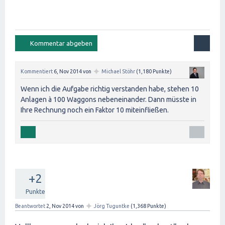
✦
Kommentiert
6, Nov 2014
von
Michael Stöhr
(
1,180
Punkte)
Wenn ich die Aufgabe richtig verstanden habe, stehen 10
Anlagen à 100 Waggons nebeneinander. Dann müsste in
Ihre Rechnung noch ein Faktor 10 miteinfließen.
+2
Punkte
✦
Beantwortet
2, Nov 2014
von
Jörg Tuguntke
(
1,368
Punkte)