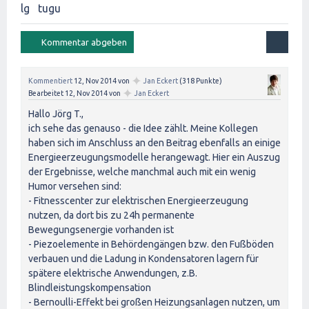
lg tugu
✦
Kommentiert
12, Nov 2014
von
Jan Eckert
(
318
Punkte)
✦
Bearbeitet
12, Nov 2014
von
Jan Eckert
Hallo Jörg T.,
ich sehe das genauso - die Idee zählt. Meine Kollegen
haben sich im Anschluss an den Beitrag ebenfalls an einige
Energieerzeugungsmodelle herangewagt. Hier ein Auszug
der Ergebnisse, welche manchmal auch mit ein wenig
Humor versehen sind:
- Fitnesscenter zur elektrischen Energieerzeugung
nutzen, da dort bis zu 24h permanente
Bewegungsenergie vorhanden ist
- Piezoelemente in Behördengängen bzw. den Fußböden
verbauen und die Ladung in Kondensatoren lagern für
spätere elektrische Anwendungen, z.B.
Blindleistungskompensation
- Bernoulli-Effekt bei großen Heizungsanlagen nutzen, um