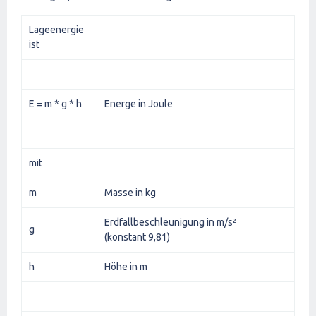
Lageenergie
ist
E = m * g * h
Energe in Joule
mit
m
Masse in kg
Erdfallbeschleunigung in m/s²
g
(konstant 9,81)
h
Höhe in m