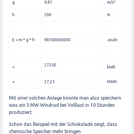
g
9,81
m/s²
h
200
m
E = m * g * h
98100000000
Joule
27250
=
kWh
=
27,25
MWh
Mit
einer
solchen Anlage könnte man also speichern
was
ein
3 MW Windrad bei Volllast in 10 Stunden
produziert.
Schon das Beispiel mit der Schokolade zeigt, dass
chemische Speicher mehr bringen.