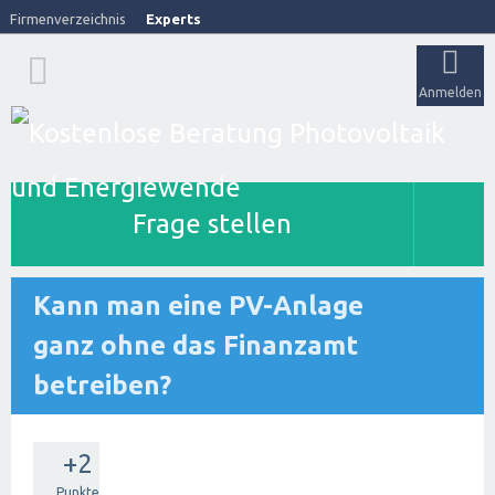
Firmenverzeichnis
Experts
Anmelden
Frage stellen
Kann man eine PV-Anlage
ganz ohne das Finanzamt
betreiben?
+2
Punkte