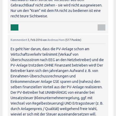
Gebrauchtkauf nicht ziehen - sie wird nicht ausgewiesen.
Nur um den "Kram" mit dem FA nicht zu bedienen ist eine
recht teure Sichtweise.
Kommentiert
3, Feb 2016
von
Andreas Horn
(
517
Punkte)
Es geht hier darum, dass die PV-Anlage schon am
Wirtschaftsverkehr teilnimmt (Verkauf von
Überschussstrom nach EEG an den Netzbetreiber) und die
PV-Anlage trotzdem OHNE Finanzamt betrieben wird! Der
Betreiber kann sich den jahrelangen Aufwand z. B. von
Einnahmen-Überschussrechnungen und
Einkommensteuer Anlage GSE sparen und (nahezu) den
selben finanziellen Vorteil aus der PV-Anlage realisieren.
Der PV-Betreiber hat UNABHÄNGIG von einander bei
Umsatzsteuer (Kleinunternehmerregelung, ggf. mit
Wechsel von Regelbesteuerung) UND Ertragssteuer (z. B.
durch Anlagenpreis / Qualität) weitgehend freie Wahl,
wieviel er sich mit der Steuer auseinandersetzen will.