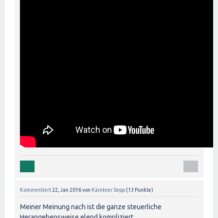
Kommentiert
22, Jan 2016
von
Kärntner Sepp
(
13
Punkte)
Meiner Meinung nach ist die ganze steuerliche
Herangehensweise elend kompliziert.