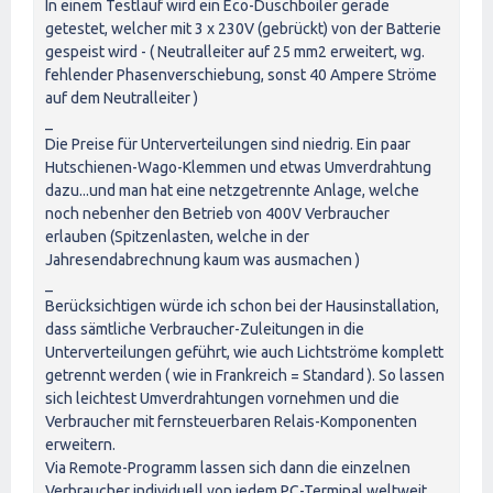
In einem Testlauf wird ein Eco-Duschboiler gerade
getestet, welcher mit 3 x 230V (gebrückt) von der Batterie
gespeist wird - ( Neutralleiter auf 25 mm2 erweitert, wg.
fehlender Phasenverschiebung, sonst 40 Ampere Ströme
auf dem Neutralleiter )
_
Die Preise für Unterverteilungen sind niedrig. Ein paar
Hutschienen-Wago-Klemmen und etwas Umverdrahtung
dazu...und man hat eine netzgetrennte Anlage, welche
noch nebenher den Betrieb von 400V Verbraucher
erlauben (Spitzenlasten, welche in der
Jahresendabrechnung kaum was ausmachen )
_
Berücksichtigen würde ich schon bei der Hausinstallation,
dass sämtliche Verbraucher-Zuleitungen in die
Unterverteilungen geführt, wie auch Lichtströme komplett
getrennt werden ( wie in Frankreich = Standard ). So lassen
sich leichtest Umverdrahtungen vornehmen und die
Verbraucher mit fernsteuerbaren Relais-Komponenten
erweitern.
Via Remote-Programm lassen sich dann die einzelnen
Verbraucher individuell von jedem PC-Terminal weltweit