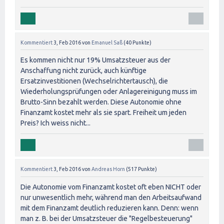
Kommentiert
3, Feb 2016
von
Emanuel Saß
(
40
Punkte)
Es kommen nicht nur 19% Umsatzsteuer aus der
Anschaffung nicht zurück, auch künftige
Ersatzinvestitionen (Wechselrichtertausch), die
Wiederholungsprüfungen oder Anlagereinigung muss im
Brutto-Sinn bezahlt werden. Diese Autonomie ohne
Finanzamt kostet mehr als sie spart. Freiheit um jeden
Preis? Ich weiss nicht...
Kommentiert
3, Feb 2016
von
Andreas Horn
(
517
Punkte)
Die Autonomie vom Finanzamt kostet oft eben NICHT oder
nur unwesentlich mehr, während man den Arbeitsaufwand
mit dem Finanzamt deutlich reduzieren kann. Denn: wenn
man z. B. bei der Umsatzsteuer die "Regelbesteuerung"