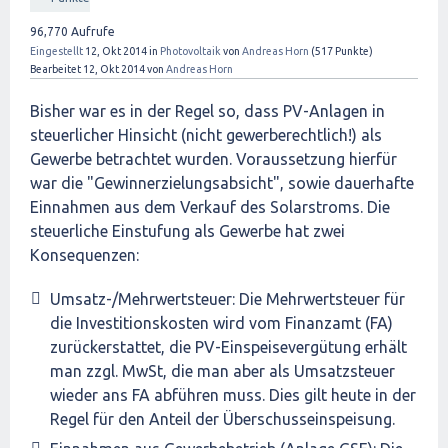
96,770
Aufrufe
Eingestellt
12, Okt 2014
in
Photovoltaik
von
Andreas Horn
(
517
Punkte)
Bearbeitet
12, Okt 2014
von
Andreas Horn
Bisher war es in der Regel so, dass PV-Anlagen in
steuerlicher Hinsicht (nicht gewerberechtlich!) als
Gewerbe betrachtet wurden. Voraussetzung hierfür
war die "Gewinnerzielungsabsicht", sowie dauerhafte
Einnahmen aus dem Verkauf des Solarstroms. Die
steuerliche Einstufung als Gewerbe hat zwei
Konsequenzen:
Umsatz-/Mehrwertsteuer: Die Mehrwertsteuer für
die Investitionskosten wird vom Finanzamt (FA)
zurückerstattet, die PV-Einspeisevergütung erhält
man zzgl. MwSt, die man aber als Umsatzsteuer
wieder ans FA abführen muss. Dies gilt heute in der
Regel für den Anteil der Überschusseinspeisung.