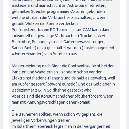
ansteuern und man ist nicht an Astro-parametrierten,
getimeten Speicherprogrammier-Aktoren gebunden,
welche oft dann die Verbraucher zuschalten, ....wenn
gerade Wolken die Sonne verdecken.
Per fernsteuerbarem PC-Terminal + lan-CAM kann dann
individuell der jeweilige Verbraucher ( Trockner, WM,
Backröhre, Pumpensystem f. Gartenbewässerungen,
Sauna, Boiler) dazu geschaltet werden ( Lastmanagement
= hintereinander ) vom Bürotisch aus.
_
Meiner Meinung nach fängt die Photovoltaik nicht bei den
Panelen und Wandlern an... sondern schon vor der
Elektroinstallations-Planung und da hakt es gewaltig, weil
am Kupfer gespart ( obwohl günstig ) und das Geld eher in
Badezimmer z.B. in Goldhähne gesteckt wird.
Aber da sind die Konsumschuldner oft überfordert, wenn
man mit Planungsvorschlägen daher kommt.
_
Die Bauherren sollten, wenn schon PV geplant, die
jeweiligen Vorkehrungen treffen.
Im Solarthermiebereich legte man in der Vergangenheit