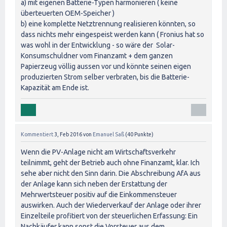
a) mit eigenen Batterie-Typen harmonieren ( keine
überteuerten OEM-Speicher )
b) eine komplette Netztrennung realisieren könnten, so
dass nichts mehr eingespeist werden kann ( Fronius hat so
was wohl in der Entwicklung - so wäre der Solar-
Konsumschuldner vom Finanzamt + dem ganzen
Papierzeug völlig aussen vor und könnte seinen eigen
produzierten Strom selber verbraten, bis die Batterie-
Kapazität am Ende ist.
Kommentiert
3, Feb 2016
von
Emanuel Saß
(
40
Punkte)
Wenn die PV-Anlage nicht am Wirtschaftsverkehr
teilnimmt, geht der Betrieb auch ohne Finanzamt, klar. Ich
sehe aber nicht den Sinn darin. Die Abschreibung AfA aus
der Anlage kann sich neben der Erstattung der
Mehrwertsteuer positiv auf die Einkommensteuer
auswirken. Auch der Wiederverkauf der Anlage oder ihrer
Einzelteile profitiert von der steuerlichen Erfassung: Ein
Nachkäufer kann sonst die Vorsteuer aus dem