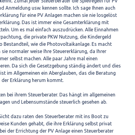
kennt. Zumal jeder Steuerberater die Spielregeln für PV
d Anmeldung usw. kennen sollte. Ich sage Ihnen auch
rklärung für eine PV Anlagen machen sie nie losgelöst
rerklärung. Das ist immer eine Gesamterklärung mit
tteln. Um es mal einfach auszudrücken. Alle Einnahmen
pachtung, die private PKW Nutzung, die Kindergeld
 Bestandteil, wie die Photovoltaikanlage. Es macht
 sie normaler weise Ihre Steuererklärung, da Ihrer
mer selbst machen. Alle paar Jahre mal einen
ieren. Da sich die Gesetzgebung ständig ändert und dies
s ist im Allgemeinen ein Aberglauben, das die Beratung
ei der Erklärung herum kommt.
en bei ihrem Steuerberater. Das hängt im allgemeinen
agen und Lebensumstände steuerlich gesehen ab.
Sicht dazu raten den Steuerberater mit ins Boot zu
eise Kunden gehabt, die ihre Erklärung selbst privat
ei der Errichtung der PV Anlage einen Steuerberater