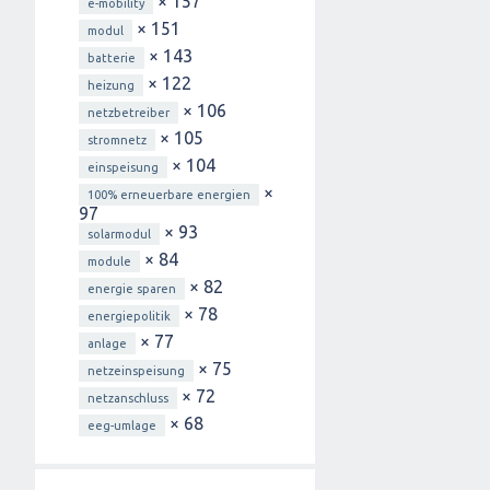
× 157
e-mobility
× 151
modul
× 143
batterie
× 122
heizung
× 106
netzbetreiber
× 105
stromnetz
× 104
einspeisung
×
100% erneuerbare energien
97
× 93
solarmodul
× 84
module
× 82
energie sparen
× 78
energiepolitik
× 77
anlage
× 75
netzeinspeisung
× 72
netzanschluss
× 68
eeg-umlage