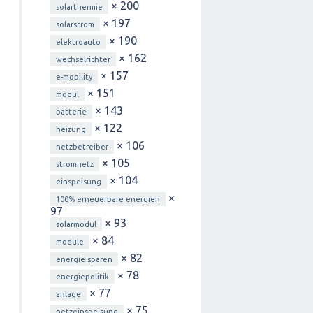
× 200
solarthermie
× 197
solarstrom
× 190
elektroauto
× 162
wechselrichter
× 157
e-mobility
× 151
modul
× 143
batterie
× 122
heizung
× 106
netzbetreiber
× 105
stromnetz
× 104
einspeisung
×
100% erneuerbare energien
97
× 93
solarmodul
× 84
module
× 82
energie sparen
× 78
energiepolitik
× 77
anlage
× 75
netzeinspeisung