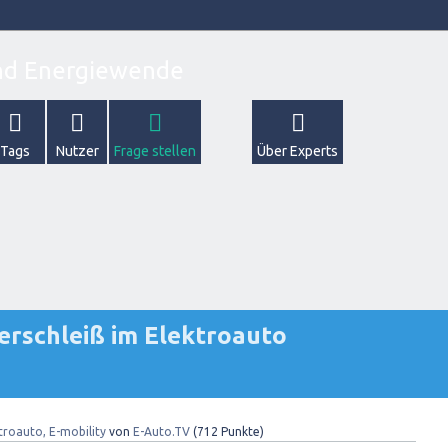
Tags
Nutzer
Frage stellen
Über Experts
erschleiß im Elektroauto
troauto, E-mobility
von
E-Auto.TV
(
712
Punkte)