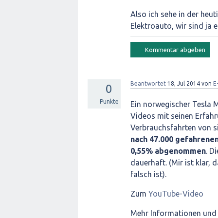
Also ich sehe in der heu
Elektroauto, wir sind ja 
Beantwortet
18, Jul 2014
von
E
0
Punkte
Ein norwegischer Tesla M
Videos mit seinen Erfahru
Verbrauchsfahrten von si
nach 47.000 gefahrenen
0,55% abgenommen
. D
dauerhaft. (Mir ist klar,
falsch ist).
Zum
YouTube-Video
Mehr Informationen und a