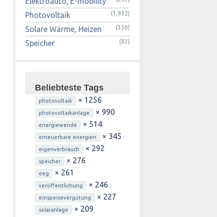
Elektroauto, E-mobility
(1,932)
Photovoltaik
(330)
Solare Wärme, Heizen
(83)
Speicher
Beliebteste Tags
× 1256
photovoltaik
× 990
photovoltaikanlage
× 514
energiewende
× 345
erneuerbare energien
× 292
eigenverbrauch
× 276
speicher
× 261
eeg
× 246
veröffentlichung
× 227
einspeisevergütung
× 209
solaranlage