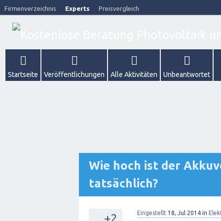
Firmenverzeichnis
Experts
Preisvergleich
Startseite
Veröffentlichungen
Alle Aktivitäten
Unbeantwortet
Wie hoch ist der Akkuv
tatsächlich?
Eingestellt
18, Jul 2014
in
Elek
+2