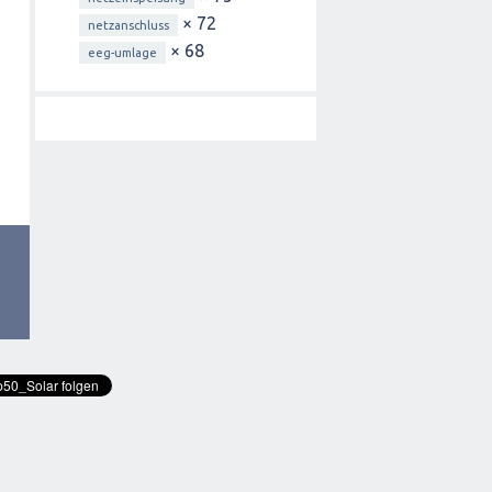
× 72
netzanschluss
× 68
eeg-umlage