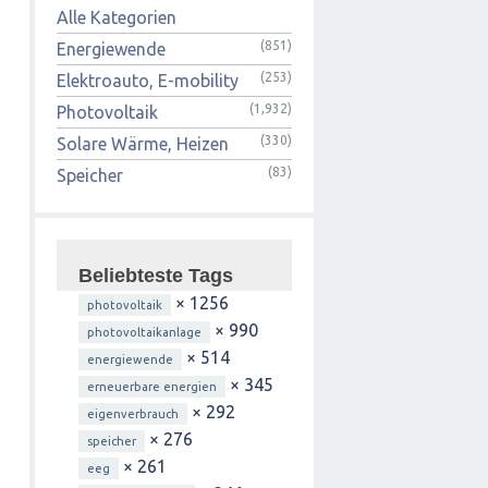
Alle Kategorien
(851)
Energiewende
(253)
Elektroauto, E-mobility
(1,932)
Photovoltaik
(330)
Solare Wärme, Heizen
(83)
Speicher
Beliebteste Tags
× 1256
photovoltaik
× 990
photovoltaikanlage
× 514
energiewende
× 345
erneuerbare energien
× 292
eigenverbrauch
× 276
speicher
× 261
eeg