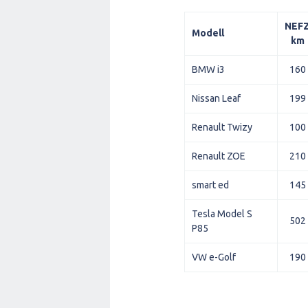
NEF
Modell
km
BMW i3
160
Nissan Leaf
199
Renault Twizy
100
Renault ZOE
210
smart ed
145
Tesla Model S
502
P85
VW e-Golf
190