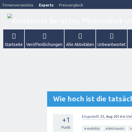
Firmenverzeichnis
Experts
Preisvergleich
Startseite
Veröffentlichungen
Alle Aktivitäten
Unbeantwortet
Wie hoch ist die tatsä
Eingestellt
25, Aug 2014
in
Ele
+1
Punkt
e-mobility
elektroauto
r