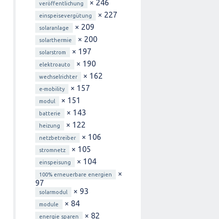
× 246
veröffentlichung
× 227
einspeisevergütung
× 209
solaranlage
× 200
solarthermie
× 197
solarstrom
× 190
elektroauto
× 162
wechselrichter
× 157
e-mobility
× 151
modul
× 143
batterie
× 122
heizung
× 106
netzbetreiber
× 105
stromnetz
× 104
einspeisung
×
100% erneuerbare energien
97
× 93
solarmodul
× 84
module
× 82
energie sparen