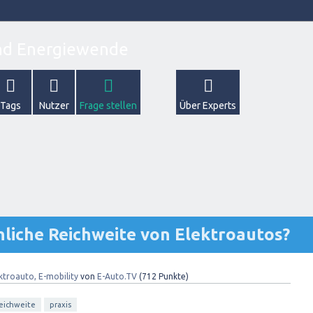
Tags
Nutzer
Frage stellen
Über Experts
chliche Reichweite von Elektroautos?
ktroauto, E-mobility
von
E-Auto.TV
(
712
Punkte)
eichweite
praxis