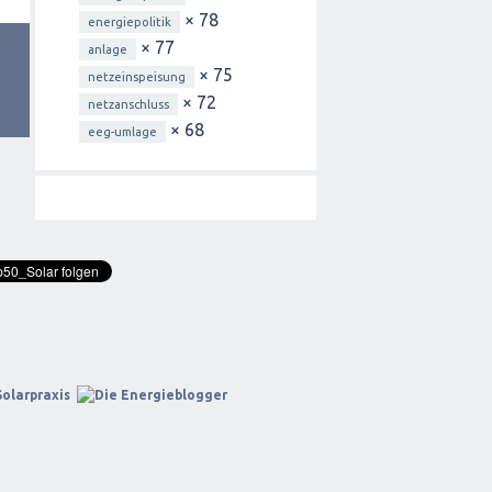
× 78
energiepolitik
× 77
anlage
× 75
netzeinspeisung
× 72
netzanschluss
× 68
eeg-umlage