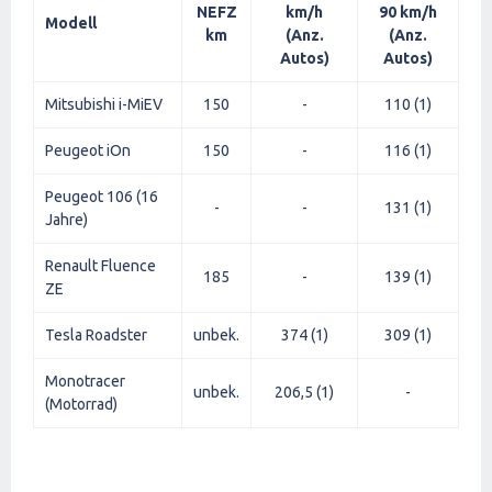
NEFZ
km/h
90 km/h
Modell
km
(Anz.
(Anz.
Autos)
Autos)
Mitsubishi i-MiEV
150
-
110 (1)
Peugeot iOn
150
-
116 (1)
Peugeot 106 (16
-
-
131 (1)
Jahre)
Renault Fluence
185
-
139 (1)
ZE
Tesla Roadster
unbek.
374 (1)
309 (1)
Monotracer
unbek.
206,5 (1)
-
(Motorrad)