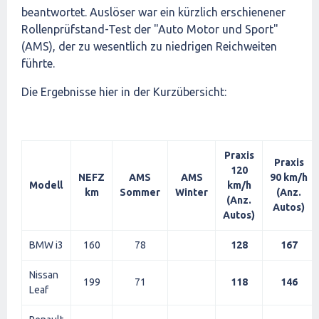
beantwortet. Auslöser war ein kürzlich erschienener
Rollenprüfstand-Test der "Auto Motor und Sport"
(AMS), der zu wesentlich zu niedrigen Reichweiten
führte.
Die Ergebnisse hier in der Kurzübersicht:
Praxis
Praxis
120
NEFZ
AMS
AMS
90 km/h
Modell
km/h
km
Sommer
Winter
(Anz.
(Anz.
Autos)
Autos)
BMW i3
160
78
128
167
Nissan
199
71
118
146
Leaf