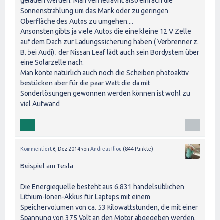
geladen werden. Man verfielfavht also einfach die
Sonnenstrahlung um das Mank oder zu geringen
Oberfläche des Autos zu umgehen....
Ansonsten gibts ja viele Autos die eine kleine 12 V Zelle
auf dem Dach zur Ladungssicherung haben ( Verbrenner z.
B. bei Audi) , der Nissan Leaf lädt auch sein Bordystem über
eine Solarzelle nach.
Man könte natürlich auch noch die Scheiben photoaktiv
bestücken aber für die paar Watt die da mit
Sonderlösungen gewonnen werden können ist wohl zu
viel Aufwand
Kommentiert
6, Dez 2014
von
Andreas Iliou
(
844
Punkte)
Beispiel am Tesla
Die Energiequelle besteht aus 6.831 handelsüblichen
Lithium-Ionen-Akkus für Laptops mit einem
Speichervolumen von ca. 53 Kilowattstunden, die mit einer
Spannung von 375 Volt an den Motor abgegeben werden.