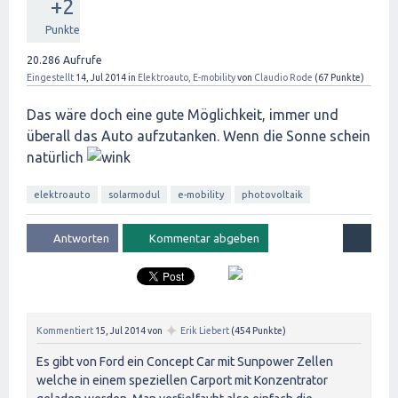
+2
Punkte
20.286
Aufrufe
Eingestellt
14, Jul 2014
in
Elektroauto, E-mobility
von
Claudio Rode
(
67
Punkte)
Das wäre doch eine gute Möglichkeit, immer und
überall das Auto aufzutanken. Wenn die Sonne schein
natürlich
elektroauto
solarmodul
e-mobility
photovoltaik
✦
Kommentiert
15, Jul 2014
von
Erik Liebert
(
454
Punkte)
Es gibt von Ford ein Concept Car mit Sunpower Zellen
welche in einem speziellen Carport mit Konzentrator