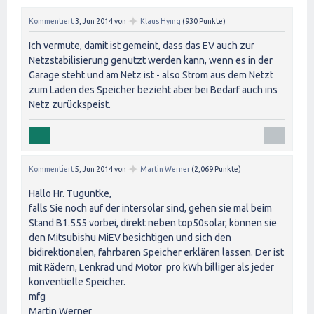
✦
Kommentiert
3, Jun 2014
von
Klaus Hying
(
930
Punkte)
Ich vermute, damit ist gemeint, dass das EV auch zur
Netzstabilisierung genutzt werden kann, wenn es in der
Garage steht und am Netz ist - also Strom aus dem Netzt
zum Laden des Speicher bezieht aber bei Bedarf auch ins
Netz zurückspeist.
✦
Kommentiert
5, Jun 2014
von
Martin Werner
(
2,069
Punkte)
Hallo Hr. Tuguntke,
falls Sie noch auf der intersolar sind, gehen sie mal beim
Stand B1.555 vorbei, direkt neben top50solar, können sie
den Mitsubishu MiEV besichtigen und sich den
bidirektionalen, fahrbaren Speicher erklären lassen. Der ist
mit Rädern, Lenkrad und Motor pro kWh billiger als jeder
konventielle Speicher.
mfg
Martin Werner