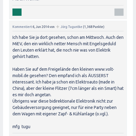
✦
Kommentiert
6, Jun 2014
von
Jörg Tuguntke
(
1,368
Punkte)
Ich habe Sie ja dort gesehen, schon am Mittwoch. Auch den
MiEV, den ein wirklich netter Mensch mit Engelsgeduld
den Leuten erklärt hat, die noch nie was von Elektrik
gehört hatten.
Haben Sie auf dem Freigelände den kleinen www.volt-
mobil.de gesehen? Den empfand ich als ÄUSSERST
interessant. Ich habe ja schon ein Elektroauto (made in
China), aber der kleine Flitzer (7cm länger als ein Smart) hat
es mir doch angetan.
Übrigens war diese bidirektionale Elektronik nicht zur
Gebäudeversorgung geeignet, nur für eine Party neben
dem Wagen mit eigener Zapf- & Kühlanlage (o.vgl.).
mfg tugu