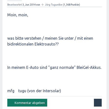
✦
Beantwortet
3, Jun 2014
von
Jörg Tuguntke
(
1,368
Punkte)
Moin, moin,
was bitte verstehen / meinen Sie unter / mit einen
bidirektionalen Elektroauto??
In meinem E-Auto sind "ganz normale" BleiGel-Akkus.
mfg tugu (von der Intersolar)