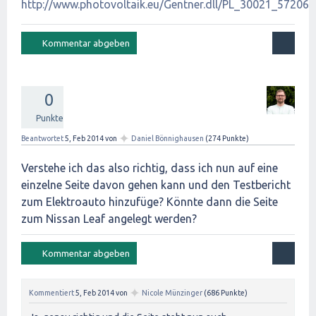
http://www.photovoltaik.eu/Gentner.dll/PL_30021_572062
0
Punkte
✦
Beantwortet
5, Feb 2014
von
Daniel Bönnighausen
(
274
Punkte)
Verstehe ich das also richtig, dass ich nun auf eine
einzelne Seite davon gehen kann und den Testbericht
zum Elektroauto hinzufüge? Könnte dann die Seite
zum Nissan Leaf angelegt werden?
✦
Kommentiert
5, Feb 2014
von
Nicole Münzinger
(
686
Punkte)