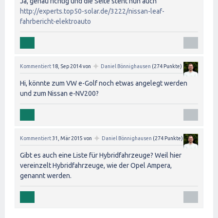
Ja, genau richtig und die Seite steht nun auch
http://experts.top50-solar.de/3222/nissan-leaf-
fahrbericht-elektroauto
✦
Kommentiert
18, Sep 2014
von
Daniel Bönnighausen
(
274
Punkte)
Hi, könnte zum VW e-Golf noch etwas angelegt werden
und zum Nissan e-NV200?
✦
Kommentiert
31, Mär 2015
von
Daniel Bönnighausen
(
274
Punkte)
Gibt es auch eine Liste für Hybridfahrzeuge? Weil hier
vereinzelt Hybridfahrzeuge, wie der Opel Ampera,
genannt werden.