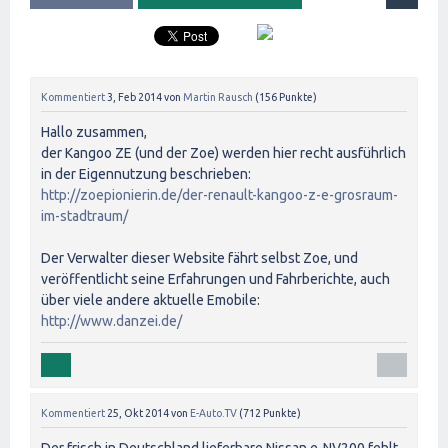
Kommentiert
3, Feb 2014
von
Martin Rausch
(
156
Punkte)
Hallo zusammen,
der Kangoo ZE (und der Zoe) werden hier recht ausführlich
in der Eigennutzung beschrieben:
http://zoepionierin.de/der-renault-kangoo-z-e-grosraum-
im-stadtraum/
Der Verwalter dieser Website fährt selbst Zoe, und
veröffentlicht seine Erfahrungen und Fahrberichte, auch
über viele andere aktuelle Emobile:
http://www.danzei.de/
Kommentiert
25, Okt 2014
von
E-Auto.TV
(
712
Punkte)
Der frisch in Deutschland lieferbare Nissan e-NV200 fehlt