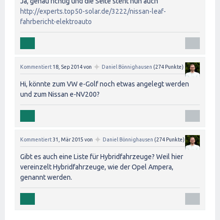
Ja, genau richtig und die Seite steht nun auch
http://experts.top50-solar.de/3222/nissan-leaf-
fahrbericht-elektroauto
✦
Kommentiert
18, Sep 2014
von
Daniel Bönnighausen
(
274
Punkte)
Hi, könnte zum VW e-Golf noch etwas angelegt werden
und zum Nissan e-NV200?
✦
Kommentiert
31, Mär 2015
von
Daniel Bönnighausen
(
274
Punkte)
Gibt es auch eine Liste für Hybridfahrzeuge? Weil hier
vereinzelt Hybridfahrzeuge, wie der Opel Ampera,
genannt werden.