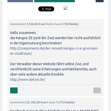
Kommentiert
3, Feb 2014
von
Martin Rausch
(
156
Punkte)
Hallo zusammen,
der Kangoo ZE (und der Zoe) werden hier recht ausführlich
in der Eigennutzung beschrieben:
http://zoepionierin.de/der-renault-kangoo-z-e-grosraum-
im-stadtraum/
Der Verwalter dieser Website fährt selbst Zoe, und
veröffentlicht seine Erfahrungen und Fahrberichte, auch
über viele andere aktuelle Emobile:
http://www.danzei.de/
Kommentiert
25, Okt 2014
von
E-Auto.TV
(
712
Punkte)
Der frisch in Deutschland lieferbare Nissan e-NV200 fehlt