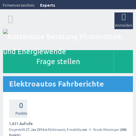
Firmenverzeichnis
Experts
Anmelden
Frage stellen
Elektroautos Fahrberichte
0
Punkte
1,631
Aufrufe
✦
Eingestellt
27, Jan 2014
in
Elektroauto, E-mobility
von
Nicole Münzinger
(
686
Punkte)