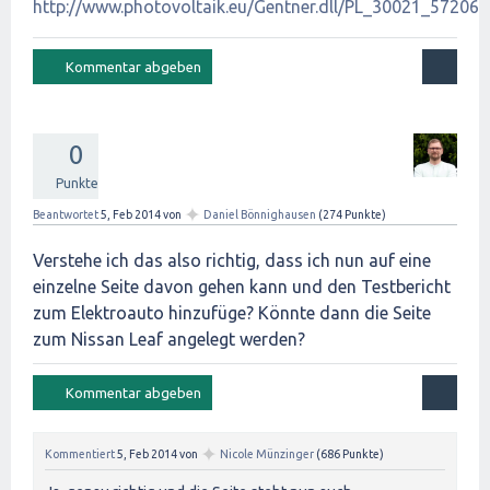
http://www.photovoltaik.eu/Gentner.dll/PL_30021_572062
0
Punkte
✦
Beantwortet
5, Feb 2014
von
Daniel Bönnighausen
(
274
Punkte)
Verstehe ich das also richtig, dass ich nun auf eine
einzelne Seite davon gehen kann und den Testbericht
zum Elektroauto hinzufüge? Könnte dann die Seite
zum Nissan Leaf angelegt werden?
✦
Kommentiert
5, Feb 2014
von
Nicole Münzinger
(
686
Punkte)