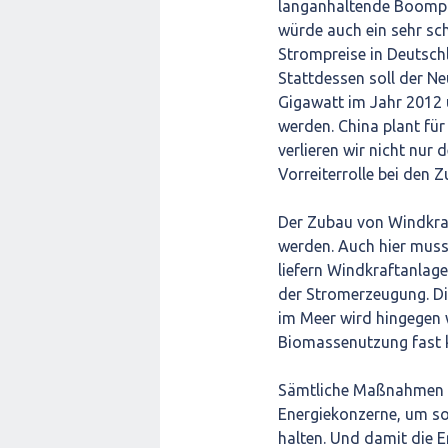
langanhaltende Boompha
würde auch ein sehr sch
Strompreise in Deutschl
Stattdessen soll der N
Gigawatt im Jahr 2012 
werden. China plant für
verlieren wir nicht nu
Vorreiterrolle bei den 
Der Zubau von Windkraft
werden. Auch hier mus
liefern Windkraftanlag
der Stromerzeugung. Di
im Meer wird hingegen w
Biomassenutzung fast k
Sämtliche Maßnahmen t
Energiekonzerne, um so
halten. Und damit die E