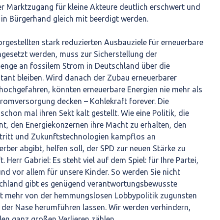
er Marktzugang für kleine Akteure deutlich erschwert und
in Bürgerhand gleich mit beerdigt werden.
rgestellten stark reduzierten Ausbauziele für erneuerbare
mgesetzt werden, muss zur Sicherstellung der
nge an fossilem Strom in Deutschland über die
tant bleiben. Wird danach der Zubau erneuerbarer
 hochgefahren, könnten erneuerbare Energien nie mehr als
tromversorgung decken – Kohlekraft forever. Die
hon mal ihren Sekt kalt gestellt. Wie eine Politik, die
nt, den Energiekonzernen ihre Macht zu erhalten, den
tritt und Zukunftstechnologien kampflos an
rber abgibt, helfen soll, der SPD zur neuen Stärke zu
t. Herr Gabriel: Es steht viel auf dem Spiel: für Ihre Partei,
und vor allem für unsere Kinder. So werden Sie nicht
schland gibt es genügend verantwortungsbewusste
ht mehr von der hemmungslosen Lobbypolitik zugunsten
 der Nase herumführen lassen. Wir werden verhindern,
en ganz großen Verlieren zählen.