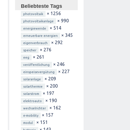
Beliebteste Tags
× 1256
photovoltaik
× 990
photovoltaikanlage
× 514
energiewende
× 345
erneuerbare energien
× 292
eigenverbrauch
× 276
speicher
× 261
eeg
× 246
veröffentlichung
× 227
einspeisevergütung
× 209
solaranlage
× 200
solarthermie
× 197
solarstrom
× 190
elektroauto
× 162
wechselrichter
× 157
e-mobility
× 151
modul
× 143
batterie