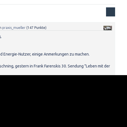
n
praxis_mueller
(
147
Punkte)
,
 und Energie-Nutzer, einige Anmerkungen zu machen.
aschning, gestern in Frank Farenskis 30. Sendung "Leben mit der