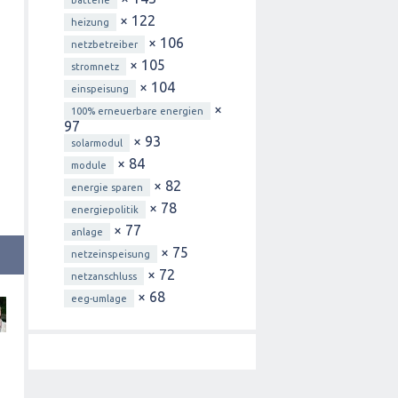
× 122
heizung
× 106
netzbetreiber
× 105
stromnetz
× 104
einspeisung
×
100% erneuerbare energien
97
× 93
solarmodul
× 84
module
× 82
energie sparen
× 78
energiepolitik
× 77
anlage
× 75
netzeinspeisung
× 72
netzanschluss
× 68
eeg-umlage