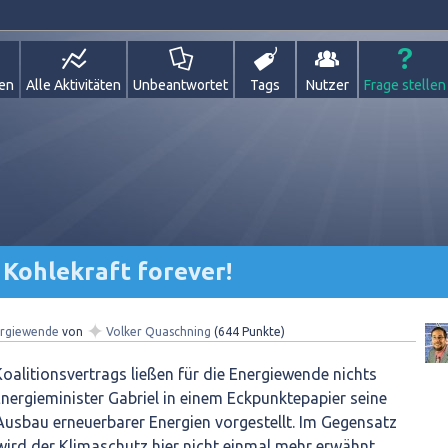
gen
Alle Aktivitäten
Unbeantwortet
Tags
Nutzer
Frage stellen
 Kohlekraft forever!
✦
rgiewende
von
Volker Quaschning
(
644
Punkte)
 Koalitionsvertrags ließen für die Energiewende nichts
nergieminister Gabriel in einem Eckpunktepapier seine
Ausbau erneuerbarer Energien vorgestellt. Im Gegensatz
wird der Klimaschutz hier nicht einmal mehr erwähnt.