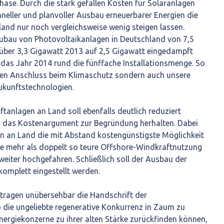
se. Durch die stark gefallen Kosten für Solaranlagen
neller und planvoller Ausbau erneuerbarer Energien die
and nur noch vergleichsweise wenig steigen lassen.
eubau von Photovoltaikanlagen in Deutschland von 7,5
über 3,3 Gigawatt 2013 auf 2,5 Gigawatt eingedampft
 das Jahr 2014 rund die fünffache Installationsmenge. So
r den Anschluss beim Klimaschutz sondern auch unsere
Zukunftstechnologien.
anlagen an Land soll ebenfalls deutlich reduziert
s das Kostenargument zur Begründung herhalten. Dabei
en an Land die mit Abstand kostengünstigste Möglichkeit
e mehr als doppelt so teure Offshore-Windkraftnutzung
eiter hochgefahren. Schließlich soll der Ausbau der
omplett eingestellt werden.
ragen unübersehbar die Handschrift der
 die ungeliebte regenerative Konkurrenz in Zaum zu
nergiekonzerne zu ihrer alten Stärke zurückfinden können,