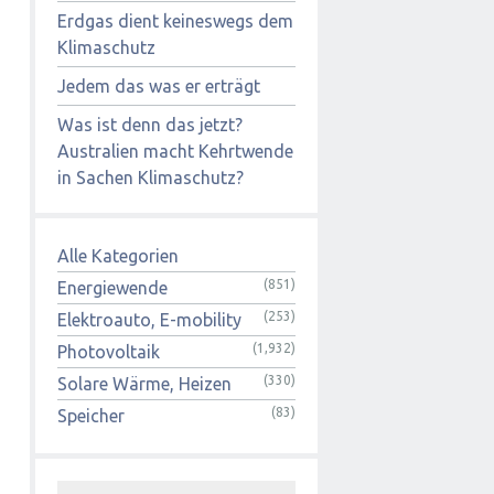
Erdgas dient keineswegs dem
Klimaschutz
Jedem das was er erträgt
Was ist denn das jetzt?
Australien macht Kehrtwende
in Sachen Klimaschutz?
Alle Kategorien
(851)
Energiewende
(253)
Elektroauto, E-mobility
(1,932)
Photovoltaik
(330)
Solare Wärme, Heizen
(83)
Speicher