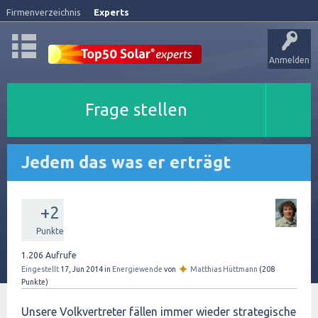
Firmenverzeichnis
Experts
Anmelden
Frage stellen
Jedem das was er erträgt
+2
Punkte
1.206
Aufrufe
✦
Eingestellt
17, Jun 2014
in
Energiewende
von
Matthias Hüttmann
(
208
Punkte)
Unsere Volkvertreter fällen immer wieder strategische