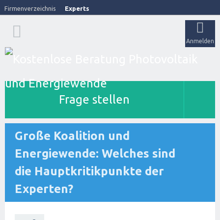
Firmenverzeichnis
Experts
Anmelden
Frage stellen
Große Koalition und
Energiewende: Welches sind
die Hauptkritikpunkte der
Experten?