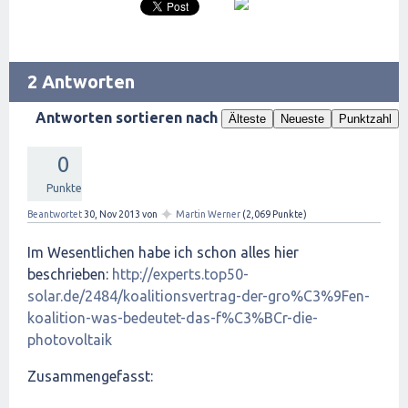
2 Antworten
Antworten sortieren nach
Älteste
Neueste
Punktzahl
0
Punkte
✦
Beantwortet
30, Nov 2013
von
Martin Werner
(
2,069
Punkte)
Im Wesentlichen habe ich schon alles hier
beschrieben:
http://experts.top50-
solar.de/2484/koalitionsvertrag-der-gro%C3%9Fen-
koalition-was-bedeutet-das-f%C3%BCr-die-
photovoltaik
Zusammengefasst: