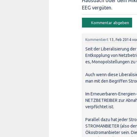
Hausdach oder dem Mik
EEG vergüten.
Kommentiert
13, Feb 2014
vo
Seit der Liberalisierung de
Entkopplung von Netzbetri
es, Monopolstellungen zu 
Auch wenn diese Liberalisi
man mit den Begriffen Str
Im Erneuerbaren-Energien-
NETZBETREIBER zur Abnahm
verpflichtet ist.
Parallel dazu hat jeder St
STROMANBIETER (also den L
Ökostromanbieter sein. Di