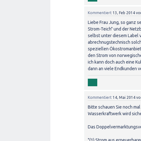
Kommentiert
13, Feb 2014
vo
Liebe Frau Jung, so ganz se
Strom-Teich" und der Netz
selbst unter diesem Label v
abrechnugstechnisch solch
speziellen Ökostromanbiete
den Strom von norwegisch
ich kann doch auch eine Ku
dann an viele Endkunden ve
Kommentiert
14, Mai 2014
v
Bitte schauen Sie noch mal
Wasserkraftwerk wird siche
Das Doppelvermarktungsver
"(1) Strom aus erneuerbar