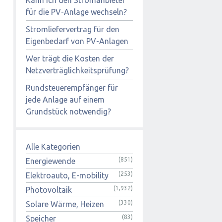
für die PV-Anlage wechseln?
Stromliefervertrag für den
Eigenbedarf von PV-Anlagen
Wer trägt die Kosten der
Netzverträglichkeitsprüfung?
Rundsteuerempfänger für
jede Anlage auf einem
Grundstück notwendig?
Alle Kategorien
(851)
Energiewende
(253)
Elektroauto, E-mobility
(1,932)
Photovoltaik
(330)
Solare Wärme, Heizen
(83)
Speicher