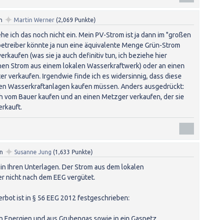
✦
n
Martin Werner
(
2,069
Punkte)
he ich das noch nicht ein. Mein PV-Strom ist ja dann im "großen
betreiber könnte ja nun eine äquivalente Menge Grün-Strom
erkaufen (was sie ja auch definitiv tun, ich beziehe hier
en Strom aus einem lokalen Wasserkraftwerk) oder an einen
r verkaufen. Irgendwie finde ich es widersinnig, dass diese
en Wasserkraftanlagen kaufen müssen. Anders ausgedrückt:
h vom Bauer kaufen und an einen Metzger verkaufen, der sie
rkauft.
✦
on
Susanne Jung
(
1,633
Punkte)
 in Ihren Unterlagen. Der Strom aus dem lokalen
r nicht nach dem EEG vergütet.
bot ist in § 56 EEG 2012 festgeschrieben:
en Energien und aus Grubengas sowie in ein Gasnetz