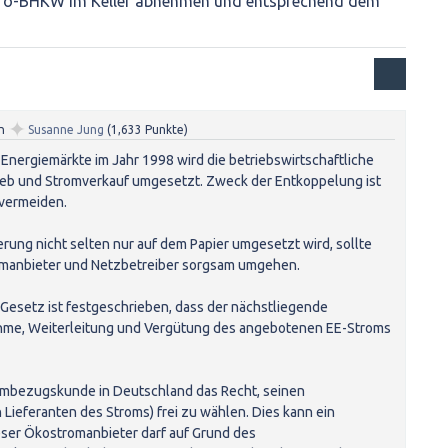
ro-BHKW im Keller abnehmen und entsprechend dem
✦
n
Susanne Jung
(
1,633
Punkte)
r Energiemärkte im Jahr 1998 wird die betriebswirtschaftliche
eb und Stromverkauf umgesetzt. Zweck der Entkoppelung ist
vermeiden.
erung nicht selten nur auf dem Papier umgesetzt wird, sollte
omanbieter und Netzbetreiber sorgsam umgehen.
Gesetz ist festgeschrieben, dass der nächstliegende
e, Weiterleitung und Vergütung des angebotenen EE-Stroms
rombezugskunde in Deutschland das Recht, seinen
ieferanten des Stroms) frei zu wählen. Dies kann ein
eser Ökostromanbieter darf auf Grund des