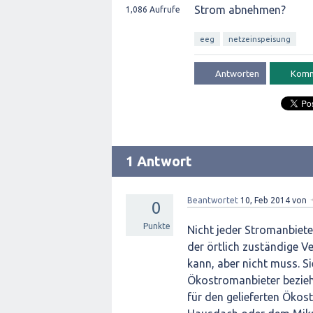
Strom abnehmen?
1,086
Aufrufe
eeg
netzeinspeisung
1 Antwort
Beantwortet
10, Feb 2014
von
0
Punkte
Nicht jeder Stromanbie
der örtlich zuständige Ve
kann, aber nicht muss. S
Ökostromanbieter bezieh
für den gelieferten Ökos