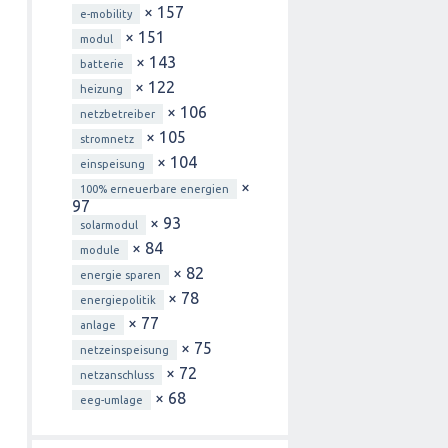
× 157
e-mobility
× 151
modul
× 143
batterie
× 122
heizung
× 106
netzbetreiber
× 105
stromnetz
× 104
einspeisung
×
100% erneuerbare energien
97
× 93
solarmodul
× 84
module
× 82
energie sparen
× 78
energiepolitik
× 77
anlage
× 75
netzeinspeisung
× 72
netzanschluss
× 68
eeg-umlage