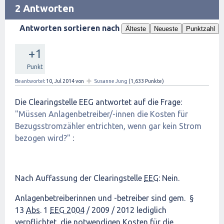
2 Antworten
Antworten sortieren nach
Älteste
Neueste
Punktzahl
+1
Punkt
✦
Beantwortet
10, Jul 2014
von
Susanne Jung
(
1,633
Punkte)
Die Clearingstelle EEG antwortet auf die Frage:
"Müssen Anlagenbetreiber/-innen die Kosten für
Bezugsstromzähler entrichten, wenn gar kein Strom
bezogen wird?"
:
Nach Auffassung der Clearingstelle
EEG
: Nein.
Anlagenbetreiberinnen und -betreiber sind gem. §
13
Abs.
1
EEG 2004
/ 2009 / 2012 lediglich
verpflichtet, die notwendigen Kosten für die