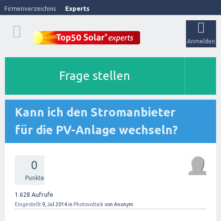
Firmenverzeichnis
Experts
Anmelden
Frage stellen
Kann ich den Stromanbieter
für die PV-Anlage wechseln?
0
Punkte
1.628
Aufrufe
Eingestellt
9, Jul 2014
in
Photovoltaik
von
Anonym