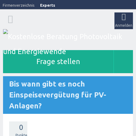
Firmenverzeichnis
Experts
Anmelden
Frage stellen
Bis wann gibt es noch
Einspeisevergütung für PV-
Anlagen?
0
Punkte