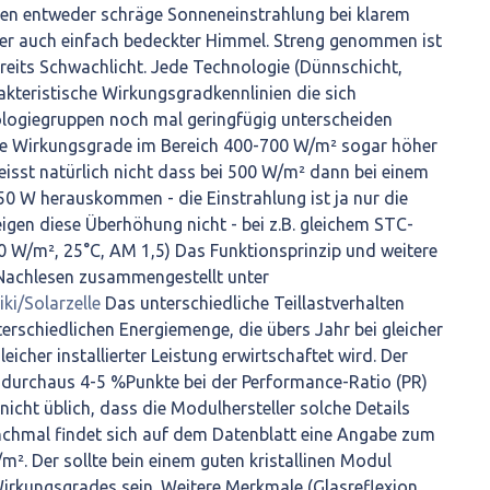
ten entweder schräge Sonneneinstrahlung bei klarem
r auch einfach bedeckter Himmel. Streng genommen ist
reits Schwachlicht. Jede Technologie (Dünnschicht,
rakteristische Wirkungsgradkennlinien die sich
ologiegruppen noch mal geringfügig unterscheiden
die Wirkungsgrade im Bereich 400-700 W/m² sogar höher
eisst natürlich nicht dass bei 500 W/m² dann bei einem
0 W herauskommen - die Einstrahlung ist ja nur die
igen diese Überhöhung nicht - bei z.B. gleichem STC-
W/m², 25°C, AM 1,5) Das Funktionsprinzip und weitere
 Nachlesen zusammengestellt unter
iki/Solarzelle
Das unterschiedliche Teillastverhalten
terschiedlichen Energiemenge, die übers Jahr bei gleicher
eicher installierter Leistung erwirtschaftet wird. Der
 durchaus 4-5 %Punkte bei der Performance-Ratio (PR)
nicht üblich, dass die Modulhersteller solche Details
anchmal findet sich auf dem Datenblatt eine Angabe zum
². Der sollte bein einem guten kristallinen Modul
rkungsgrades sein. Weitere Merkmale (Glasreflexion,