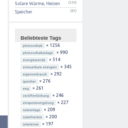
(330)
Solare Wärme, Heizen
(83)
Speicher
Beliebteste Tags
× 1256
photovoltaik
× 990
photovoltaikanlage
× 514
energiewende
× 345
erneuerbare energien
× 292
eigenverbrauch
× 276
speicher
× 261
eeg
× 246
veröffentlichung
× 227
einspeisevergütung
× 209
solaranlage
× 200
solarthermie
× 197
solarstrom