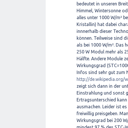
bedeutet in unseren Brei
Himmel, Wintersonne ode
alles unter 1000 W/m² be
Kristallin) hat dabei cha
innnerhalb dieser Techn
können. Teilweise sind 
als bei 1000 W/m². Das h
250 W Modul mehr als 25
Hälfte. Andere Module ze
Wirkungsgrad (STC=1000 
Infos sind sehr gut zum
http://de.wikipedia.org/w
zeigt sich dann in der un
Einstrahlung und sonst gl
Ertragsunterschied kann
ausmachen. Leider ist es 
freiwillig preisgeben. M
Wirkungsgrad bei 200 W/m
mindest 97 % des STC-Wi