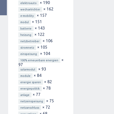
× 190
elektroauto
× 162
wechselrichter
× 157
e-mobility
× 151
modul
× 143
batterie
× 122
heizung
× 106
netzbetreiber
× 105
stromnetz
× 104
einspeisung
×
100% erneuerbare energien
97
× 93
solarmodul
× 84
module
× 82
energie sparen
× 78
energiepolitik
× 77
anlage
× 75
netzeinspeisung
× 72
netzanschluss
× 68
eeg-umlage