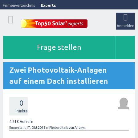
Firmenverzeichnis
Experts
Anmelden
Frage stellen
Zwei Photovoltaik-Anlagen
auf einem Dach installieren
0
Punkte
4.218
Aufrufe
Eingestellt
17, Okt 2012
in
Photovoltaik
von
Anonym