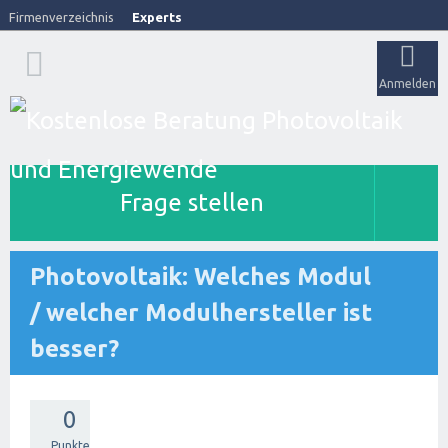
Firmenverzeichnis
Experts
Anmelden
Frage stellen
Photovoltaik: Welches Modul
/ welcher Modulhersteller ist
besser?
0
Punkte