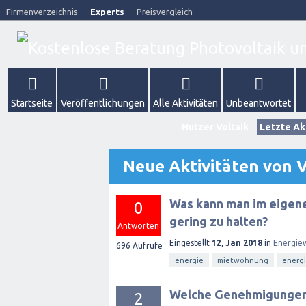
Firmenverzeichnis
Experts
Preisvergleich
Startseite
Veröffentlichungen
Alle Aktivitäten
Unbeantwortet
Nutzer Voltaik
Letzte Ak
Neue Aktivitäten von V
Was kann man im eigene
0
gering zu halten?
Antworten
Eingestellt
12, Jan 2018
in
Energie
696
Aufrufe
energie
mietwohnung
energi
Welche Genehmigungen 
2