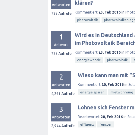
klären?
Antworten
Kommentiert
25, Feb 2016
in
Photo
722
Aufrufe
photovoltaik
photovoltaikanlag
Wird es in Deutschland
1
im Photovoltaik Bereic
Antwort
Kommentiert
25, Feb 2016
in
Photo
725
Aufrufe
energiewende
photovoltaik
Wieso kann man mit "S
2
Kommentiert
20, Feb 2016
in
Sol
Antworten
energie sparen
mietwohnung
4,269
Aufrufe
Lohnen sich Fenster 
3
Beantwortet
20, Feb 2016
in
Sola
Antworten
effizienz
fenster
2,944
Aufrufe