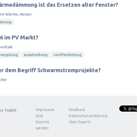
Wärmedämmung ist das Ersetzen alter Fenster?
are Wärme, Heizen
lierung
6 im PV Markt?
voltaik
evergütung
ausschreibung
veröffentlichung
er dem Begriff Schwarmstromprojekte?
cher
Impressum
Feedback
von
Top50-
AGB
Datenschutzerklärung
Experte
Über Experts
werden