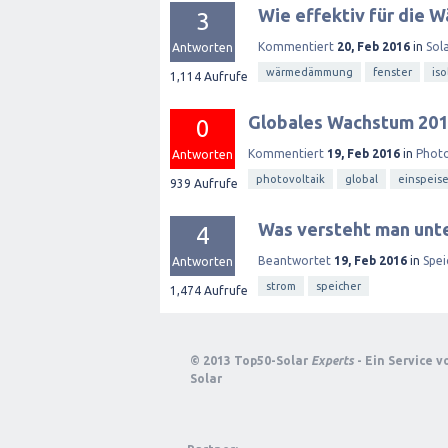
Wie effektiv für die 
3
Kommentiert
20, Feb 2016
in
Sol
Antworten
wärmedämmung
fenster
iso
1,114
Aufrufe
Globales Wachstum 201
0
Kommentiert
19, Feb 2016
in
Photo
Antworten
photovoltaik
global
einspeis
939
Aufrufe
Was versteht man unt
4
Beantwortet
19, Feb 2016
in
Spei
Antworten
strom
speicher
1,474
Aufrufe
© 2013 Top50-Solar
Experts
- Ein Service 
Solar