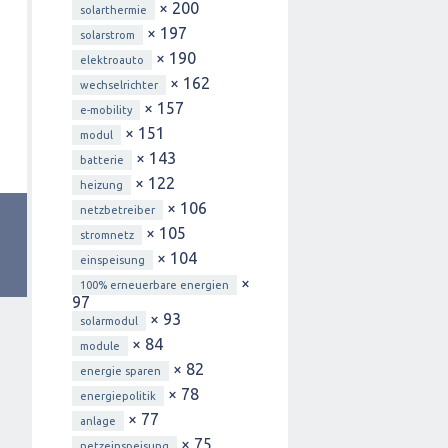
× 200
solarthermie
× 197
solarstrom
× 190
elektroauto
× 162
wechselrichter
× 157
e-mobility
× 151
modul
× 143
batterie
× 122
heizung
× 106
netzbetreiber
× 105
stromnetz
× 104
einspeisung
×
100% erneuerbare energien
97
× 93
solarmodul
× 84
module
× 82
energie sparen
× 78
energiepolitik
× 77
anlage
× 75
netzeinspeisung