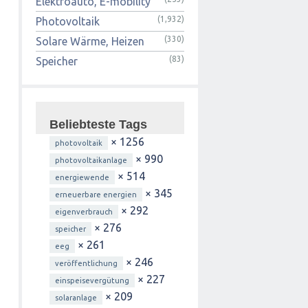
Elektroauto, E-mobility
(1,932)
Photovoltaik
(330)
Solare Wärme, Heizen
(83)
Speicher
Beliebteste Tags
× 1256
photovoltaik
× 990
photovoltaikanlage
× 514
energiewende
× 345
erneuerbare energien
× 292
eigenverbrauch
× 276
speicher
× 261
eeg
× 246
veröffentlichung
× 227
einspeisevergütung
× 209
solaranlage