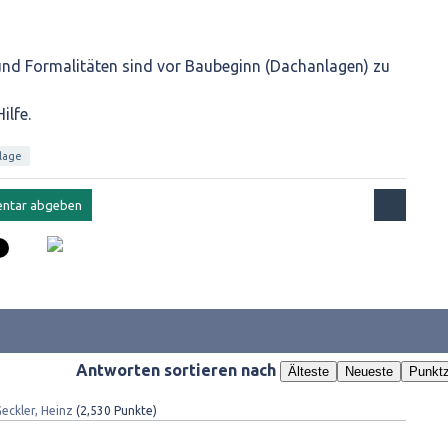
d Formalitäten sind vor Baubeginn (Dachanlagen) zu
ilfe.
lage
Antworten sortieren nach
Älteste
Neueste
Punktz
eckler, Heinz
(
2,530
Punkte)