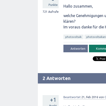
Punkte
Hallo zusammen,
721
Aufrufe
welche Genehmigungen un
klären?
Im voraus danke für die H
photovoltaik
photovoltaikan
2 Antworten
Beantwortet
21, Feb 2016
von
G
+1
Punkt