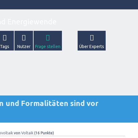
Tags
Nutzer
Frage stellen
Über Experts
 und Formalitäten sind vor
voltaik
von
Voltaik
(
16
Punkte)