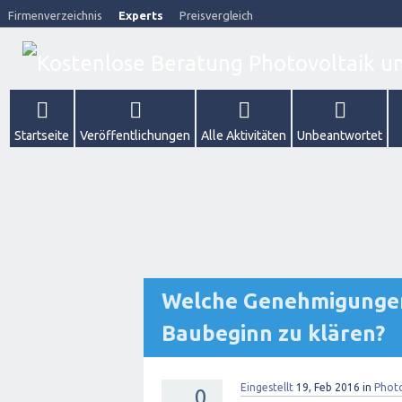
Firmenverzeichnis
Experts
Preisvergleich
Startseite
Veröffentlichungen
Alle Aktivitäten
Unbeantwortet
Welche Genehmigungen
Baubeginn zu klären?
Eingestellt
19, Feb 2016
in
Photo
0