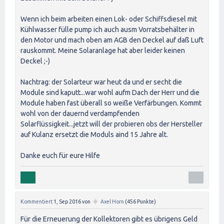
Wenn ich beim arbeiten einen Lok- oder Schiffsdiesel mit
Kühlwasser fülle pump ich auch ausm Vorratsbehälter in
den Motor und mach oben am AGB den Deckel auf daß Luft
rauskommt. Meine Solaranlage hat aber leider keinen
Deckel ;-)
Nachtrag: der Solarteur war heut da und er secht die
Module sind kaputt...war wohl aufm Dach der Herr und die
Module haben fast überall so weiße Verfärbungen. Kommt
wohl von der dauernd verdampfenden
Solarflüssigkeit...jetzt will der probieren obs der Hersteller
auf Kulanz ersetzt die Moduls aind 15 Jahre alt.
Danke euch für eure Hilfe
✦
Kommentiert
1, Sep 2016
von
Axel Horn
(
456
Punkte)
Für die Erneuerung der Kollektoren gibt es übrigens Geld