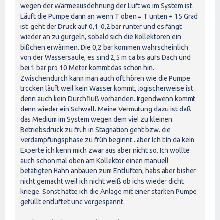
wegen der Wärmeausdehnung der Luft wo im System ist.
Läuft die Pumpe dann an wenn T oben = T unten + 15 Grad
ist, geht der Druck auf 0,1-0,2 bar runter und es fängt
wieder an zu gurgeln, sobald sich die Kollektoren ein
bißchen erwärmen. Die 0,2 bar kommen wahrscheinlich
von der Wassersäule, es sind 2,5 m ca bis aufs Dach und
bei 1 bar pro 10 Meter kommt das schon hin.
Zwischendurch kann man auch oft hören wie die Pumpe
trocken läuft weil kein Wasser kommt, logischerweise ist
denn auch kein Durchfluß vorhanden. Irgendwenn kommt
denn wieder ein Schwall. Meine Vermutung dazu ist daß
das Medium im System wegen dem viel zu kleinen
Betriebsdruck zu früh in Stagnation geht bzw. die
Verdampfungsphase zu früh beginnt...aber ich bin da kein
Experte ich kenn mich zwar aus aber nicht so. Ich wollte
auch schon mal oben am Kollektor einen manuell
betätigten Hahn anbauen zum Entlüften, habs aber bisher
nicht gemacht weil ich nicht weiß ob ichs wieder dicht
kriege. Sonst hätte ich die Anlage mit einer starken Pumpe
gefüllt entlüftet und vorgespannt.