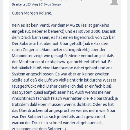
Bearbeitet
23, Aug 2016
von
Gregor
Guten Morgen Roland,
nein es ist kein Ventil vor dem MAG zu (es ist gar keins
eingebaut, nebener bemerkt) und es ist von 2000. Das mit
dem Druck kann sein, es hat einen Eigendruck von 2,5 bar.
Der Solarteur hat aber auf 5 bar gefüllt (hab extra den
roten Zeiger am Manometer dahingedreht!) aber der
Manometer zeigt wie gesagt 0. Meine Vermutung ist daß
der Monteur nicht richtig bzw. gar nicht entlüftet hat. Er
hat nämlich bloß eine Handpumpe dabei gehabt und ans
System angeschlossen. Es war aber an keiner zweiten
Stelle auf daß die Luft wo vielleicht drin ist durchs Wasser
rausgedrückt wird. Daher denke ich daß er einfach bloß
das System quasi aufgeblasen hat. Auch wenns meiner
Ansicht nach fachlich falsch war hätten die 4-5 bar Druck ja
trotzdem dableiben müssen wenns dicht ist. Oder es hat
das Überdruckventil angesprochen wenns mehr wie 6 bar
war. Der Solarier hat sich jedenfalls auch gewundert
warum der Druck so schnell wieder abgehauen ist,
zusammen mit dem Solarier :-/