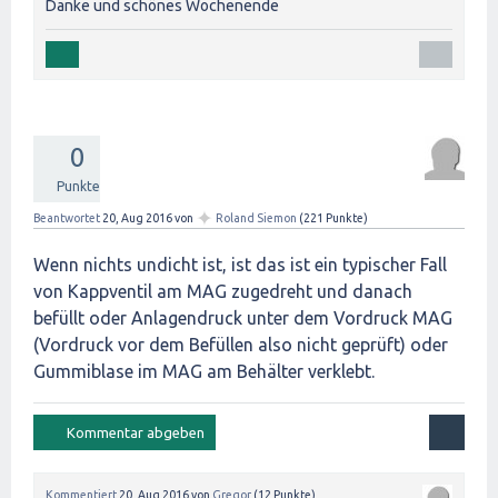
Danke und schönes Wochenende
0
Punkte
✦
Beantwortet
20, Aug 2016
von
Roland Siemon
(
221
Punkte)
Wenn nichts undicht ist, ist das ist ein typischer Fall
von Kappventil am MAG zugedreht und danach
befüllt oder Anlagendruck unter dem Vordruck MAG
(Vordruck vor dem Befüllen also nicht geprüft) oder
Gummiblase im MAG am Behälter verklebt.
Kommentiert
20, Aug 2016
von
Gregor
(
12
Punkte)