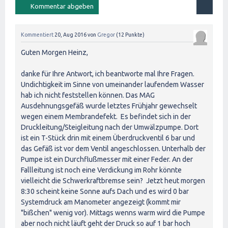
Kommentiert
20, Aug 2016
von
Gregor
(
12
Punkte)
Guten Morgen Heinz,
danke für Ihre Antwort, ich beantworte mal Ihre Fragen.
Undichtigkeit im Sinne von umeinander laufendem Wasser
hab ich nicht feststellen können. Das MAG
Ausdehnungsgefäß wurde letztes Frühjahr gewechselt
wegen einem Membrandefekt. Es befindet sich in der
Druckleitung/Steigleitung nach der Umwälzpumpe. Dort
ist ein T-Stück drin mit einem Überdruckventil 6 bar und
das Gefäß ist vor dem Ventil angeschlossen. Unterhalb der
Pumpe ist ein Durchflußmesser mit einer Feder. An der
Fallleitung ist noch eine Verdickung im Rohr könnte
vielleicht die Schwerkraftbremse sein? Jetzt heut morgen
8:30 scheint keine Sonne aufs Dach und es wird 0 bar
Systemdruck am Manometer angezeigt (kommt mir
"bißchen" wenig vor). Mittags wenns warm wird die Pumpe
aber noch nicht läuft geht der Druck so auf 1 bar hoch