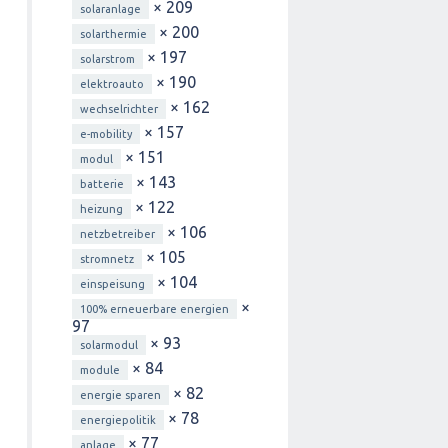
× 209
solaranlage
× 200
solarthermie
× 197
solarstrom
× 190
elektroauto
× 162
wechselrichter
× 157
e-mobility
× 151
modul
× 143
batterie
× 122
heizung
× 106
netzbetreiber
× 105
stromnetz
× 104
einspeisung
×
100% erneuerbare energien
97
× 93
solarmodul
× 84
module
× 82
energie sparen
× 78
energiepolitik
× 77
anlage