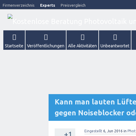
Firmenverzeichnis
Experts
Preisvergleich
Startseite
Veröffentlichungen
Alle Aktivitäten
Unbeantwortet
Kann man lauten Lüfter
gegen Noiseblocker od
Eingestellt
6, Jun 2016
in
Phot
+1