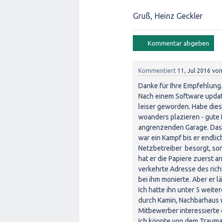
Gruß, Heinz Geckler
Kommentiert
11, Jul 2016
vo
Danke für Ihre Empfehlung
Nach einem Software update
leiser geworden. Habe die
woanders plazieren - gute 
angrenzenden Garage. Das Pr
war ein Kampf bis er endlic
Netzbetreiber besorgt, so
hat er die Papiere zuerst 
verkehrte Adresse des richt
bei ihm monierte. Aber er 
Ich hatte ihn unter 5 weit
durch Kamin, Nachbarhaus 
Mitbewerber interessierte 
Ich könnte von dem Trauma 