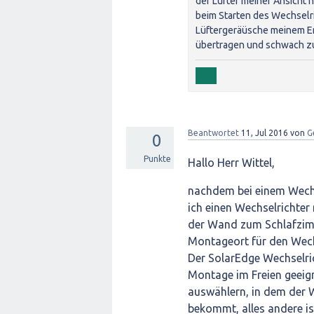
der Lüfter meiner Ansicht n
beim Starten des Wechselr
Lüftergeräüsche meinem Em
übertragen und schwach zu h
Beantwortet
11, Jul 2016
von
G
0
Punkte
Hallo Herr Wittel,
nachdem bei einem Wechs
ich einen Wechselrichter
der Wand zum Schlafzimm
Montageort für den Wechs
Der SolarEdge Wechselric
Montage im Freien geeign
auswählern, in dem der W
bekommt, alles andere ist