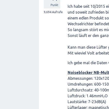
Punkt
Ich habe seit 10/2015 e
und soweit zufrieden bi
9,694
Aufrufe
einem edlen Produkt sol
Wechselrichter befinde
So langsam stört es mi
Sonst läuft er den ganz
Kann man diese Lüfter 
Mit wieviel Volt arbeit
Ich gebe mal die Daten 
Noiseblocker NB-Mul
Abmessungen: 120x1
Umdrehungen: 600-15
Luftdurchsatz: 40-100
Luftdruck: 1.46mmH₂O
Lautstärke: 7-23dB(A)
Lüfterlager: magnetisc