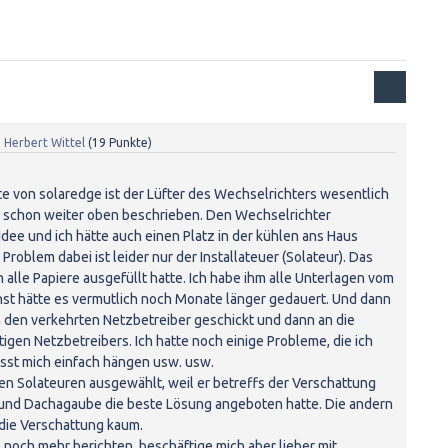
n
Herbert Wittel
(
19
Punkte)
.
 von solaredge ist der Lüfter des Wechselrichters wesentlich
s schon weiter oben beschrieben. Den Wechselrichter
Idee und ich hätte auch einen Platz in der kühlen ans Haus
oblem dabei ist leider nur der Installateuer (Solateur). Das
h alle Papiere ausgefüllt hatte. Ich habe ihm alle Unterlagen vom
nst hätte es vermutlich noch Monate länger gedauert. Und dann
an den verkehrten Netzbetreiber geschickt und dann an die
igen Netzbetreibers. Ich hatte noch einige Probleme, die ich
lässt mich einfach hängen usw. usw.
eren Solateuren ausgewählt, weil er betreffs der Verschattung
und Dachagaube die beste Lösung angeboten hatte. Die andern
die Verschattung kaum.
noch mehr berichten, beschäftige mich aber lieber mit