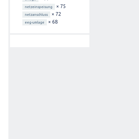
× 75
netzeinspeisung
× 72
netzanschluss
× 68
eeg-umlage