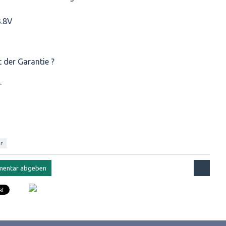
3.8V
t der Garantie ?
.
r