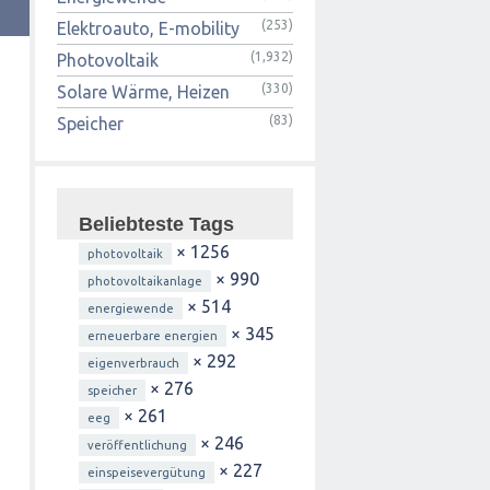
(253)
Elektroauto, E-mobility
(1,932)
Photovoltaik
(330)
Solare Wärme, Heizen
(83)
Speicher
Beliebteste Tags
× 1256
photovoltaik
× 990
photovoltaikanlage
× 514
energiewende
× 345
erneuerbare energien
× 292
eigenverbrauch
× 276
speicher
× 261
eeg
× 246
veröffentlichung
× 227
einspeisevergütung