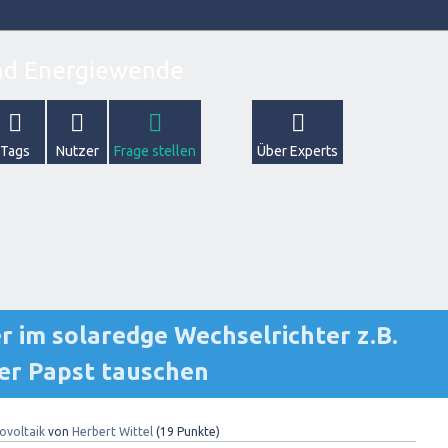
Tags
Nutzer
Frage stellen
Über Experts
 im solaredge Wechselrichter z.B.
er Papst tauschen
ovoltaik
von
Herbert Wittel
(
19
Punkte)