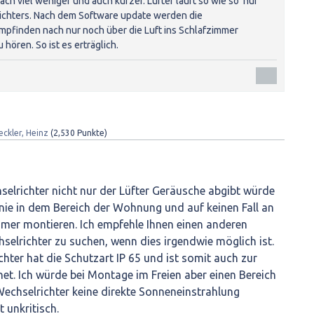
ach viel weniger und auch kürzer. Lüfter läuft so wie so nur
ichters. Nach dem Software update werden die
pfinden nach nur noch über die Luft ins Schlafzimmer
ören. So ist es erträglich.
eckler, Heinz
(
2,530
Punkte)
elrichter nicht nur der Lüfter Geräusche abgibt würde
 nie in dem Bereich der Wohnung und auf keinen Fall an
er montieren. Ich empfehle Ihnen einen anderen
elrichter zu suchen, wenn dies irgendwie möglich ist.
hter hat die Schutzart IP 65 und ist somit auch zur
et. Ich würde bei Montage im Freien aber einen Bereich
echselrichter keine direkte Sonneneinstrahlung
 unkritisch.