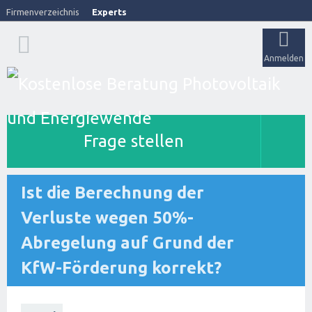
Firmenverzeichnis
Experts
Anmelden
Frage stellen
Ist die Berechnung der
Verluste wegen 50%-
Abregelung auf Grund der
KfW-Förderung korrekt?