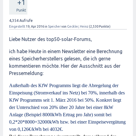
+1
Punkt
4,354
Aufrufe
Eingestellt
19, Apr 2016
in
Speicher
von
Geckler, Heinz
(
2,530
Punkte)
Liebe Nutzer des top50-solar-Forums,
ich habe Heute in einem Newsletter eine Berechnung
eines Speicherherstellers gelesen, die ich gerne
kommentieren möchte. Hier der Ausschnitt aus der
Pressemeldung:
Außerhalb des KfW Programms liegt die Abregelung der
Einspeisung (Stromverkauf ins Netz) bei 70%, innerhalb des
KfW Programms seit 1. März 2016 bei 50%. Konkret liegt
der Unterschied von 20% über 20 Jahre bei einer 8kW
Anlage (Beispiel 8000kWh Ertrag pro Jahr) somit bei
0,2*20*8000=32000kWh bzw. bei einer Einspeisevergütung
von 0,126€/kWh bei 4032€.