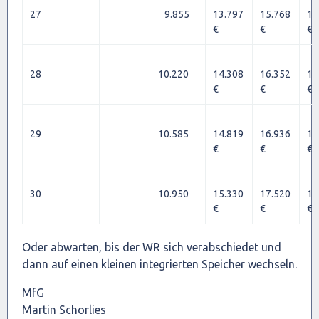
27
9.855
13.797
15.768
17
€
€
€
28
10.220
14.308
16.352
18
€
€
€
29
10.585
14.819
16.936
19
€
€
€
30
10.950
15.330
17.520
19
€
€
€
Oder abwarten, bis der WR sich verabschiedet und
dann auf einen kleinen integrierten Speicher wechseln.
MfG
Martin Schorlies