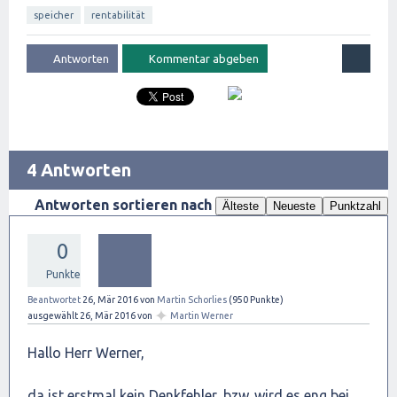
speicher
rentabilität
4 Antworten
Antworten sortieren nach
Älteste
Neueste
Punktzahl
0
Punkte
Beantwortet
26, Mär 2016
von
Martin Schorlies
(
950
Punkte)
✦
ausgewählt
26, Mär 2016
von
Martin Werner
Hallo Herr Werner,
da ist erstmal kein Denkfehler, bzw. wird es eng bei