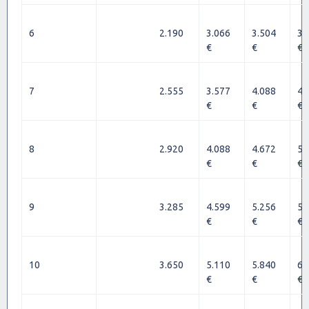
6
2.190
3.066
3.504
3.
€
€
€
7
2.555
3.577
4.088
4.
€
€
€
8
2.920
4.088
4.672
5.
€
€
€
9
3.285
4.599
5.256
5.
€
€
€
10
3.650
5.110
5.840
6.
€
€
€