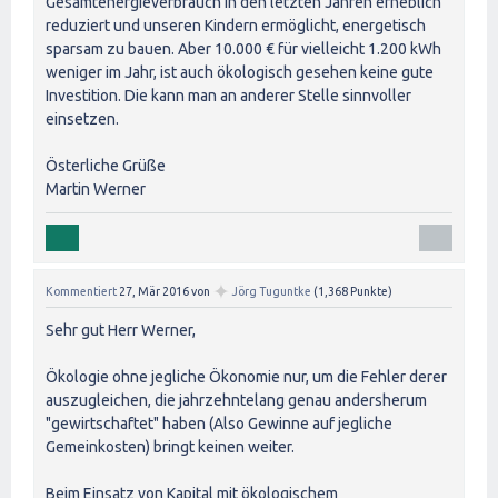
Gesamtenergieverbrauch in den letzten Jahren erheblich
reduziert und unseren Kindern ermöglicht, energetisch
sparsam zu bauen. Aber 10.000 € für vielleicht 1.200 kWh
weniger im Jahr, ist auch ökologisch gesehen keine gute
Investition. Die kann man an anderer Stelle sinnvoller
einsetzen.
Österliche Grüße
Martin Werner
✦
Kommentiert
27, Mär 2016
von
Jörg Tuguntke
(
1,368
Punkte)
Sehr gut Herr Werner,
Ökologie ohne jegliche Ökonomie nur, um die Fehler derer
auszugleichen, die jahrzehntelang genau andersherum
"gewirtschaftet" haben (Also Gewinne auf jegliche
Gemeinkosten) bringt keinen weiter.
Beim Einsatz von Kapital mit ökologischem