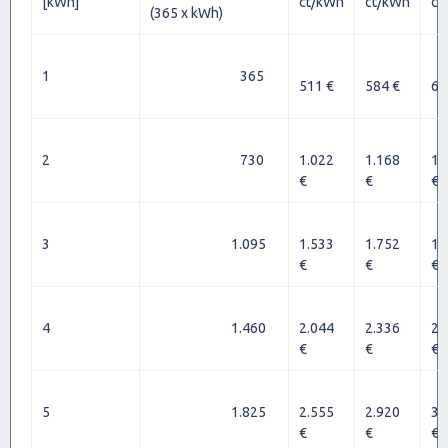
[kWh]
ct/kWh
ct/kWh
ct
(365 x kWh)
1
365
511 €
584 €
65
2
730
1.022
1.168
1.
€
€
€
3
1.095
1.533
1.752
1.
€
€
€
4
1.460
2.044
2.336
2.
€
€
€
5
1.825
2.555
2.920
3.
€
€
€