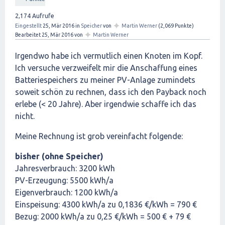
2,174
Aufrufe
✦
Eingestellt
25, Mär 2016
in
Speicher
von
Martin Werner
(
2,069
Punkte)
✦
Bearbeitet
25, Mär 2016
von
Martin Werner
Irgendwo habe ich vermutlich einen Knoten im Kopf.
Ich versuche verzweifelt mir die Anschaffung eines
Batteriespeichers zu meiner PV-Anlage zumindets
soweit schön zu rechnen, dass ich den Payback noch
erlebe (< 20 Jahre). Aber irgendwie schaffe ich das
nicht.
Meine Rechnung ist grob vereinfacht folgende:
bisher (ohne Speicher)
Jahresverbrauch: 3200 kWh
PV-Erzeugung: 5500 kWh/a
Eigenverbrauch: 1200 kWh/a
Einspeisung: 4300 kWh/a zu 0,1836 €/kWh = 790 €
Bezug: 2000 kWh/a zu 0,25 €/kWh = 500 € + 79 €