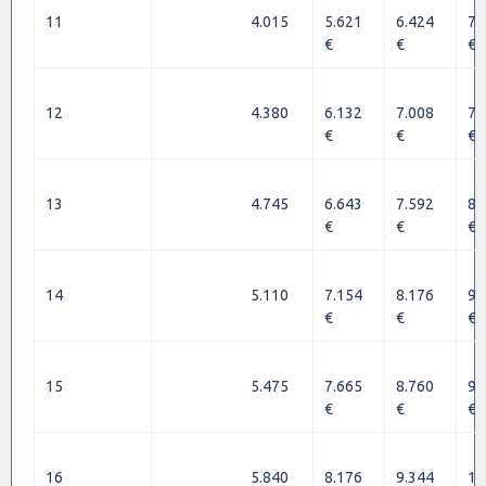
11
4.015
5.621
6.424
7.
€
€
€
12
4.380
6.132
7.008
7.
€
€
€
13
4.745
6.643
7.592
8.
€
€
€
14
5.110
7.154
8.176
9.
€
€
€
15
5.475
7.665
8.760
9.
€
€
€
16
5.840
8.176
9.344
10