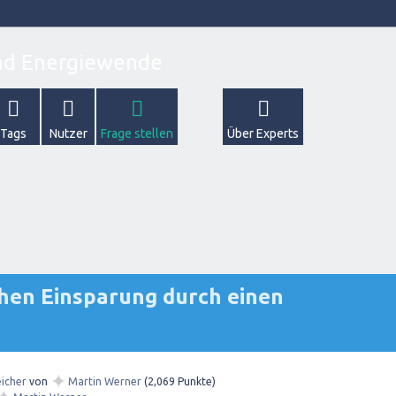
Tags
Nutzer
Frage stellen
Über Experts
chen Einsparung durch einen
✦
icher
von
Martin Werner
(
2,069
Punkte)