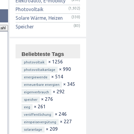
Elektroauto, E-mobility
(1,932)
Photovoltaik
(330)
Solare Wärme, Heizen
(83)
Speicher
ahl
Beliebteste Tags
× 1256
photovoltaik
× 990
photovoltaikanlage
× 514
energiewende
× 345
erneuerbare energien
× 292
eigenverbrauch
× 276
speicher
× 261
eeg
× 246
veröffentlichung
× 227
einspeisevergütung
× 209
solaranlage