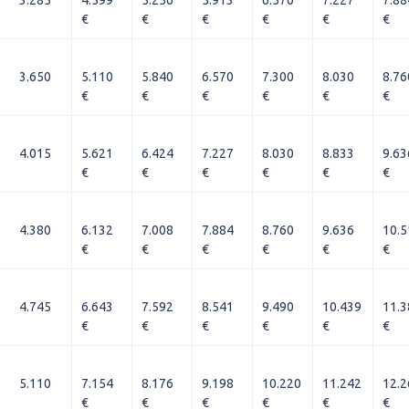
3.285
4.599
5.256
5.913
6.570
7.227
7.88
€
€
€
€
€
€
3.650
5.110
5.840
6.570
7.300
8.030
8.76
€
€
€
€
€
€
4.015
5.621
6.424
7.227
8.030
8.833
9.63
€
€
€
€
€
€
4.380
6.132
7.008
7.884
8.760
9.636
10.5
€
€
€
€
€
€
4.745
6.643
7.592
8.541
9.490
10.439
11.3
€
€
€
€
€
€
5.110
7.154
8.176
9.198
10.220
11.242
12.2
€
€
€
€
€
€