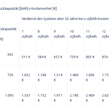
utzkapazität [kWh] x Kostenvorteil [€]
Verdienst des Systems über 20 Jahre bei x ct/kWh Kosten
tzkapazität
7
8
9
10
11
12
ct/kWh
ct/kWh
ct/kWh
ct/kWh
ct/kWh
ct/
h)
365
511 €
584 €
657 €
730 €
803 €
876 
730
1.022
1.168
1.314
1.460
1.606
1.75
€
€
€
€
€
€
1.095
1.533
1.752
1.971
2.190
2.409
2.62
€
€
€
€
€
€