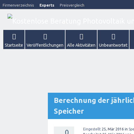
Firmenverzeichnis
Experts
Preisvergleich
Startseite
Veröffentlichungen
Alle Aktivitäten
Unbeantwortet
Berechnung der jährli
Speicher
Eingestellt
25, Mär 2016
in
Spe
0