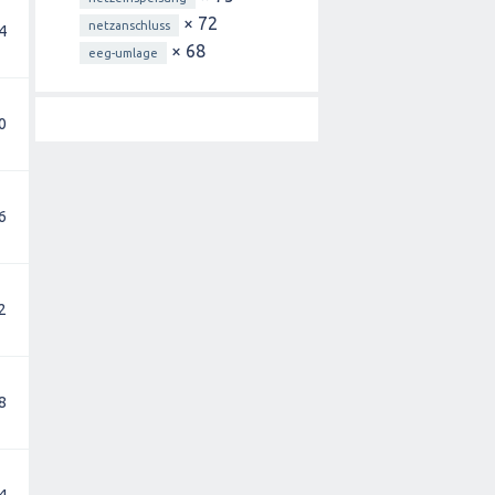
× 72
netzanschluss
4
3.796
4.088
4.380
4.672
4.964
5.256
× 68
€
€
€
€
€
€
eeg-umlage
0
4.745
5.110
5.475
5.840
6.205
6.570
€
€
€
€
€
€
6
5.694
6.132
6.570
7.008
7.446
7.884
€
€
€
€
€
€
2
6.643
7.154
7.665
8.176
8.687
9.198
€
€
€
€
€
€
8
7.592
8.176
8.760
9.344
9.928
10.512
€
€
€
€
€
€