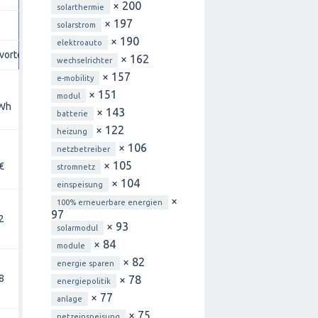
× 200
solarthermie
× 197
solarstrom
× 190
elektroauto
vorteil
× 162
wechselrichter
× 157
e-mobility
13
14
15
16
17
18
× 151
modul
kWh
ct/kWh
ct/kWh
ct/kWh
ct/kWh
ct/kWh
ct/kWh
× 143
batterie
× 122
heizung
× 106
netzbetreiber
1.022
1.095
1.168
1.241
1.314
× 105
€
949 €
stromnetz
€
€
€
€
€
× 104
einspeisung
×
100% erneuerbare energien
97
2
1.898
2.044
2.190
2.336
2.482
2.628
× 93
solarmodul
€
€
€
€
€
€
× 84
module
× 82
energie sparen
8
2.847
3.066
3.285
3.504
3.723
3.942
× 78
energiepolitik
€
€
€
€
€
€
× 77
anlage
× 75
netzeinspeisung