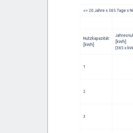
=> 20 Jahre x 365 Tage x N
Jahresnu
Nutzkapazität
[kWh]
[kWh]
(365 x kW
1
2
3