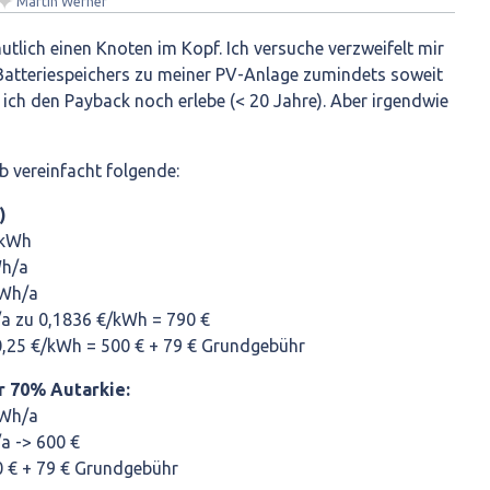
✦
Martin Werner
tlich einen Knoten im Kopf. Ich versuche verzweifelt mir
Batteriespeichers zu meiner PV-Anlage zumindets soweit
ich den Payback noch erlebe (< 20 Jahre). Aber irgendwie
b vereinfacht folgende:
)
 kWh
Wh/a
kWh/a
a zu 0,1836 €/kWh = 790 €
0,25 €/kWh = 500 € + 79 € Grundgebühr
 70% Autarkie:
kWh/a
a -> 600 €
0 € + 79 € Grundgebühr