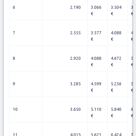
6
2.190
3.066
3.504
3.
€
€
€
7
2.555
3.577
4.088
4.
€
€
€
8
2.920
4.088
4.672
5.
€
€
€
9
3.285
4.599
5.256
5.
€
€
€
10
3.650
5.110
5.840
6.
€
€
€
11
4.015
5.621
6.424
7.