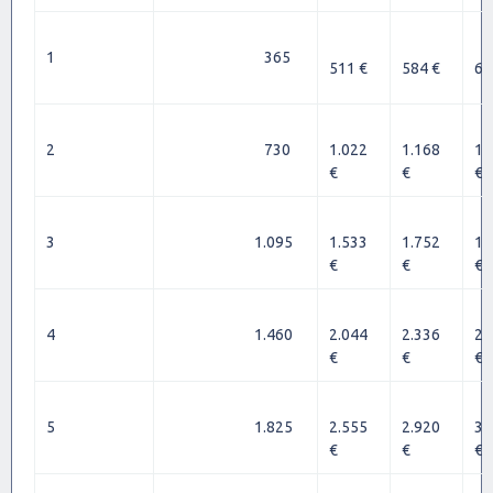
1
365
511 €
584 €
65
2
730
1.022
1.168
1.
€
€
€
3
1.095
1.533
1.752
1.
€
€
€
4
1.460
2.044
2.336
2.
€
€
€
5
1.825
2.555
2.920
3.
€
€
€