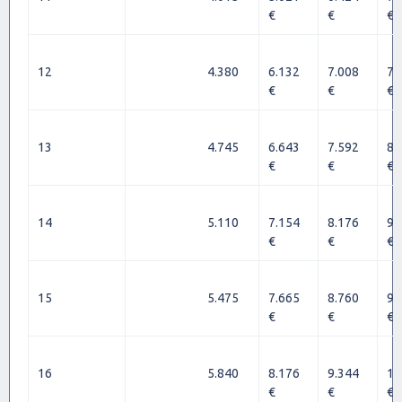
€
€
€
12
4.380
6.132
7.008
7.
€
€
€
13
4.745
6.643
7.592
8.
€
€
€
14
5.110
7.154
8.176
9.
€
€
€
15
5.475
7.665
8.760
9.
€
€
€
16
5.840
8.176
9.344
10
€
€
€