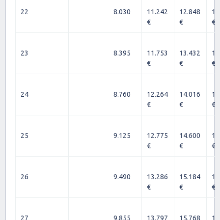
22
8.030
11.242
12.848
14
€
€
€
23
8.395
11.753
13.432
15
€
€
€
24
8.760
12.264
14.016
15
€
€
€
25
9.125
12.775
14.600
16
€
€
€
26
9.490
13.286
15.184
17
€
€
€
27
9.855
13.797
15.768
17