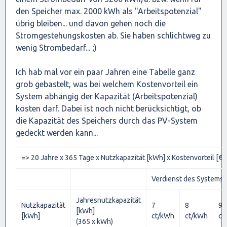
den Speicher max. 2000 kWh als "Arbeitspotenzial"
übrig bleiben... und davon gehen noch die
Stromgestehungskosten ab. Sie haben schlichtweg zu
wenig Strombedarf... ;)
Ich hab mal vor ein paar Jahren eine Tabelle ganz
grob gebastelt, was bei welchem Kostenvorteil ein
System abhängig der Kapazität (Arbeitspotenzial)
kosten darf. Dabei ist noch nicht berücksichtigt, ob
die Kapazität des Speichers durch das PV-System
gedeckt werden kann...
=> 20 Jahre x 365 Tage x Nutzkapazität [kWh] x Kostenvorteil [€]
Verdienst des Systems ü
Jahresnutzkapazität
Nutzkapazität
7
8
9
[kWh]
[kWh]
ct/kWh
ct/kWh
ct
(365 x kWh)