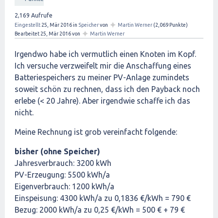
2,169
Aufrufe
✦
Eingestellt
25, Mär 2016
in
Speicher
von
Martin Werner
(
2,069
Punkte)
✦
Bearbeitet
25, Mär 2016
von
Martin Werner
Irgendwo habe ich vermutlich einen Knoten im Kopf.
Ich versuche verzweifelt mir die Anschaffung eines
Batteriespeichers zu meiner PV-Anlage zumindets
soweit schön zu rechnen, dass ich den Payback noch
erlebe (< 20 Jahre). Aber irgendwie schaffe ich das
nicht.
Meine Rechnung ist grob vereinfacht folgende:
bisher (ohne Speicher)
Jahresverbrauch: 3200 kWh
PV-Erzeugung: 5500 kWh/a
Eigenverbrauch: 1200 kWh/a
Einspeisung: 4300 kWh/a zu 0,1836 €/kWh = 790 €
Bezug: 2000 kWh/a zu 0,25 €/kWh = 500 € + 79 €