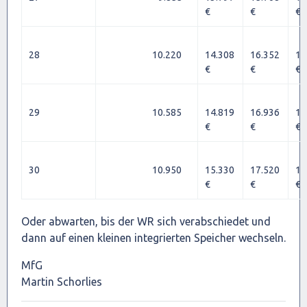
€
€
€
28
10.220
14.308
16.352
18
€
€
€
29
10.585
14.819
16.936
19
€
€
€
30
10.950
15.330
17.520
19
€
€
€
Oder abwarten, bis der WR sich verabschiedet und
dann auf einen kleinen integrierten Speicher wechseln.
MfG
Martin Schorlies