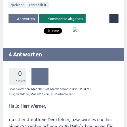
speicher
rentabilität
4 Antworten
0
Punkte
Beantwortet
26, Mär 2016
von
Martin Schorlies
(
950
Punkte)
✦
ausgewählt
26, Mär 2016
von
Martin Werner
Hallo Herr Werner,
da ist erstmal kein Denkfehler, bzw. wird es eng bei
einem Strombedarf von 3200 kWh/a. bzw. wenn für