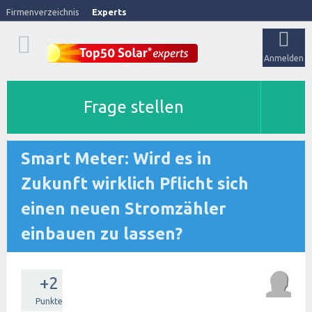
Firmenverzeichnis
Experts
Anmelden
Frage stellen
Smart Meter: Wird es in
Zukunft wirklich Pflicht sich
einen neuen Stromzähler
einbauen zu lassen?
+2
Punkte