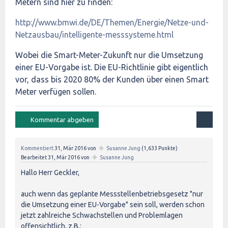
Metern sind hier zu finden:
http://www.bmwi.de/DE/Themen/Energie/Netze-und-
Netzausbau/intelligente-messsysteme.html
Wobei die Smart-Meter-Zukunft nur die Umsetzung
einer EU-Vorgabe ist. Die EU-Richtlinie gibt eigentlich
vor, dass bis 2020 80% der Kunden über einen Smart
Meter verfügen sollen.
✦
Kommentiert
31, Mär 2016
von
Susanne Jung
(
1,633
Punkte)
✦
Bearbeitet
31, Mär 2016
von
Susanne Jung
Hallo Herr Geckler,
auch wenn das geplante Messstellenbetriebsgesetz "nur
die Umsetzung einer EU-Vorgabe" sein soll, werden schon
jetzt zahlreiche Schwachstellen und Problemlagen
offensichtlich, z.B.: