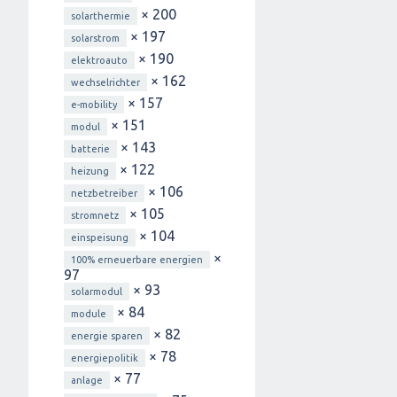
× 200
solarthermie
× 197
solarstrom
× 190
elektroauto
× 162
wechselrichter
× 157
e-mobility
× 151
modul
× 143
batterie
× 122
heizung
× 106
netzbetreiber
× 105
stromnetz
× 104
einspeisung
×
100% erneuerbare energien
97
× 93
solarmodul
× 84
module
× 82
energie sparen
× 78
energiepolitik
× 77
anlage