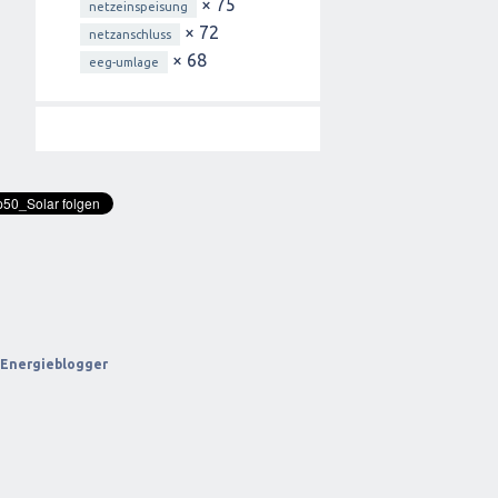
× 75
netzeinspeisung
× 72
netzanschluss
× 68
eeg-umlage