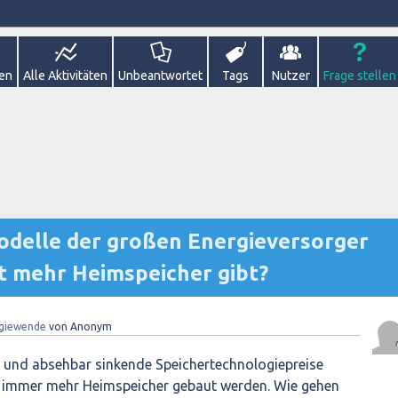
gen
Alle Aktivitäten
Unbeantwortet
Tags
Nutzer
Frage stellen
delle der großen Energieversorger
t mehr Heimspeicher gibt?
giewende
von
Anonym
und absehbar sinkende Speichertechnologiepreise
r immer mehr Heimspeicher gebaut werden. Wie gehen