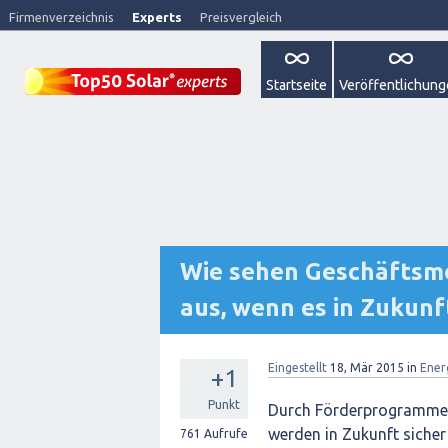
Firmenverzeichnis
Experts
Preisvergleich
Startseite
Veröffentlichun
Wie sehen Geschäftsmo
aus, wenn es in Zukunf
Eingestellt
18, Mär 2015
in
Ener
+1
Punkt
Durch Förderprogramme 
werden in Zukunft siche
761
Aufrufe