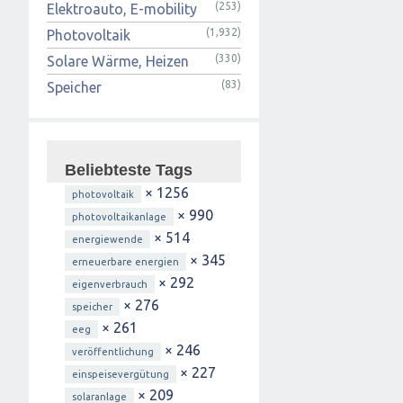
(253)
Elektroauto, E-mobility
(1,932)
Photovoltaik
(330)
Solare Wärme, Heizen
(83)
Speicher
Beliebteste Tags
× 1256
photovoltaik
× 990
photovoltaikanlage
× 514
energiewende
× 345
erneuerbare energien
× 292
eigenverbrauch
× 276
speicher
× 261
eeg
× 246
veröffentlichung
× 227
einspeisevergütung
× 209
solaranlage