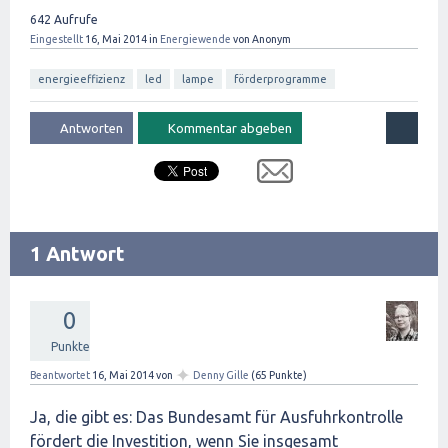
642
Aufrufe
Eingestellt
16, Mai 2014
in
Energiewende
von
Anonym
energieeffizienz
led
lampe
förderprogramme
1 Antwort
0
Punkte
✦
Beantwortet
16, Mai 2014
von
Denny Gille
(
65
Punkte)
Ja, die gibt es: Das Bundesamt für Ausfuhrkontrolle
fördert die Investition, wenn Sie insgesamt