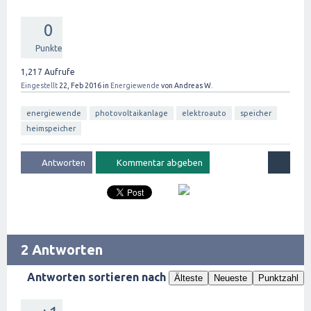
0
Punkte
1,217
Aufrufe
Eingestellt
22, Feb 2016
in
Energiewende
von
Andreas W.
energiewende
photovoltaikanlage
elektroauto
speicher
heimspeicher
2 Antworten
Antworten sortieren nach
Älteste
Neueste
Punktzahl