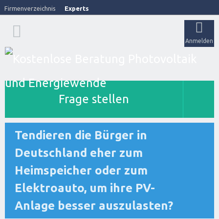
Firmenverzeichnis
Experts
Anmelden
Frage stellen
Tendieren die Bürger in
Deutschland eher zum
Heimspeicher oder zum
Elektroauto, um ihre PV-
Anlage besser auszulasten?