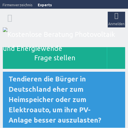
Firmenverzeichnis
Experts
Anmelden
Frage stellen
Tendieren die Bürger in
Deutschland eher zum
Heimspeicher oder zum
Elektroauto, um ihre PV-
Anlage besser auszulasten?