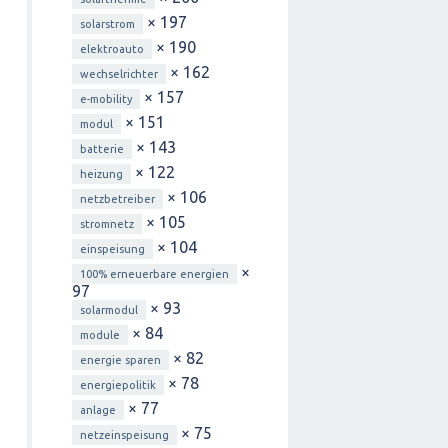
× 197
solarstrom
× 190
elektroauto
× 162
wechselrichter
× 157
e-mobility
× 151
modul
× 143
batterie
× 122
heizung
× 106
netzbetreiber
× 105
stromnetz
× 104
einspeisung
×
100% erneuerbare energien
97
× 93
solarmodul
× 84
module
× 82
energie sparen
× 78
energiepolitik
× 77
anlage
× 75
netzeinspeisung