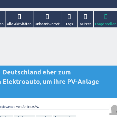
gen
Alle Aktivitäten
Unbeantwortet
Tags
Nutzer
Frage stellen
in Deutschland eher zum
 Elektroauto, um ihre PV-Anlage
rgiewende
von
Andreas W.