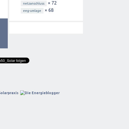
× 72
netzanschluss
× 68
eeg-umlage