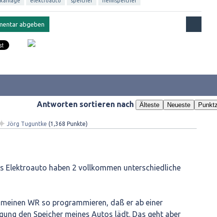
ikanlage
elektroauto
speicher
heimspeicher
Antworten sortieren nach
Älteste
Neueste
Punktz
✦
Jörg Tuguntke
(
1,368
Punkte)
s Elektroauto haben 2 vollkommen unterschiedliche
h meinen WR so programmieren, daß er ab einer
gung den Speicher meines Autos lädt. Das geht aber