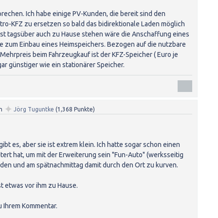
prechen. Ich habe einige PV-Kunden, die bereit sind den
ro-KFZ zu ersetzen so bald das bidirektionale Laden möglich
ist tagsüber auch zu Hause stehen wäre die Anschaffung eines
ve zum Einbau eines Heimspeichers. Bezogen auf die nutzbare
Mehrpreis beim Fahrzeugkauf ist der KFZ-Speicher ( Euro je
r günstiger wie ein stationärer Speicher.
✦
n
Jörg Tuguntke
(
1,368
Punkte)
bt es, aber sie ist extrem klein. Ich hatte sogar schon einen
tert hat, um mit der Erweiterung sein "Fun-Auto" (werksseitig
aden und am spätnachmittag damit durch den Ort zu kurven.
st etwas vor ihm zu Hause.
u Ihrem Kommentar.