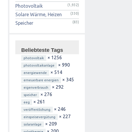
(1,932)
Photovoltaik
(330)
Solare Wärme, Heizen
(83)
Speicher
Beliebteste Tags
× 1256
photovoltaik
× 990
photovoltaikanlage
× 514
energiewende
× 345
erneuerbare energien
× 292
eigenverbrauch
× 276
speicher
× 261
eeg
× 246
veröffentlichung
× 227
einspeisevergütung
× 209
solaranlage
× 200
solarthermie