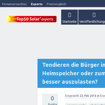
Firmenverzeichnis
Experts
Preisvergleich
Startseite
Veröffentlichun
Tendieren die Bürger 
Heimspeicher oder zum
besser auszulasten?
Eingestellt
22, Feb 2016
in
Ene
0
Punkte