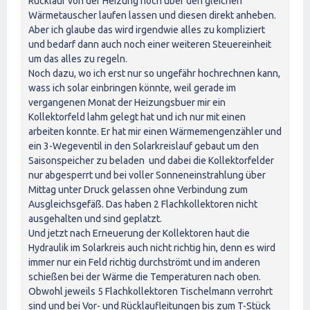
Rücklauf von der Heizung noch über den gleichen
Wärmetauscher laufen lassen und diesen direkt anheben.
Aber ich glaube das wird irgendwie alles zu kompliziert
und bedarf dann auch noch einer weiteren Steuereinheit
um das alles zu regeln.
Noch dazu, wo ich erst nur so ungefähr hochrechnen kann,
wass ich solar einbringen könnte, weil gerade im
vergangenen Monat der Heizungsbuer mir ein
Kollektorfeld lahm gelegt hat und ich nur mit einen
arbeiten konnte. Er hat mir einen Wärmemengenzähler und
ein 3-Wegeventil in den Solarkreislauf gebaut um den
Saisonspeicher zu beladen und dabei die Kollektorfelder
nur abgesperrt und bei voller Sonneneinstrahlung über
Mittag unter Druck gelassen ohne Verbindung zum
Ausgleichsgefäß. Das haben 2 Flachkollektoren nicht
ausgehalten und sind geplatzt.
Und jetzt nach Erneuerung der Kollektoren haut die
Hydraulik im Solarkreis auch nicht richtig hin, denn es wird
immer nur ein Feld richtig durchströmt und im anderen
schießen bei der Wärme die Temperaturen nach oben.
Obwohl jeweils 5 Flachkollektoren Tischelmann verrohrt
sind und bei Vor- und Rücklaufleitungen bis zum T-Stück