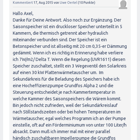
Kommentiert
17, Aug 2015
von
Uwe Oertel
(
10
Punkte)
Hallo Axel,
Danke für Deine Antwort. Also noch zur Ergänzung. Der
Saisonspeicher ist ein druckloser Speicher unterteilt in 5
Kammern, die thermisch getrennt aber hydraulich
miteinander verbunden sind. Der Speicher ist ein
Betonspeicher und ist allseitig mit 20 cm 0,35-er Dämmung
gedämmt. Wenn ich es richtig in Erinnerung habe verliere
ich 7W/m2/ Delta T. Wenn die Regelung (UVR1611) diesen
Speicher zuschaltet, stellt ein 3 Wegeventil den Solarkreis
auf einen 30 kW Plattenwärmetauscher um. Im
Sekundärkreis für die Beladung des Speichers habe ich
eine Hocheffizienzpumpe Grundfos Alpha 2 und die
Steuerung entscheidet je nach Kammertemperatur in
welche Kammer des Saisonspeichers die Wärem kommt.
Bin jedoch nicht zufrieden, weil der Sekundärkreislauf
nach Stillstandszeiten oder bei hohen Temperaturen im
Wärmetauscher, egal welches Programm ich an der Pumpe
einstelle, oft auf ein Förderminiumum von unter 100 Liter/h
absackt. Dann muß ich immer mal mit einer parallel
händisch zuschaltbaren Impellerpumpe die Grundfos