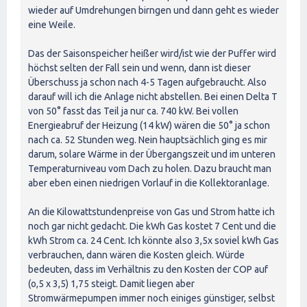
wieder auf Umdrehungen birngen und dann geht es wieder
eine Weile.
Das der Saisonspeicher heißer wird/ist wie der Puffer wird
höchst selten der Fall sein und wenn, dann ist dieser
Überschuss ja schon nach 4-5 Tagen aufgebraucht. Also
darauf will ich die Anlage nicht abstellen. Bei einen Delta T
von 50° fasst das Teil ja nur ca. 740 kW. Bei vollen
Energieabruf der Heizung (14 kW) wären die 50° ja schon
nach ca. 52 Stunden weg. Nein hauptsächlich ging es mir
darum, solare Wärme in der Übergangszeit und im unteren
Temperaturniveau vom Dach zu holen. Dazu braucht man
aber eben einen niedrigen Vorlauf in die Kollektoranlage.
An die Kilowattstundenpreise von Gas und Strom hatte ich
noch gar nicht gedacht. Die kWh Gas kostet 7 Cent und die
kWh Strom ca. 24 Cent. Ich könnte also 3,5x soviel kWh Gas
verbrauchen, dann wären die Kosten gleich. Würde
bedeuten, dass im Verhältnis zu den Kosten der COP auf
(o,5 x 3,5) 1,75 steigt. Damit liegen aber
Stromwärmepumpen immer noch einiges günstiger, selbst