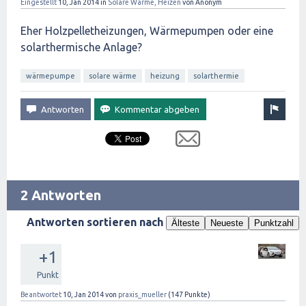
Eingestellt
10, Jan 2014
in
Solare Wärme, Heizen
von
Anonym
Eher Holzpelletheizungen, Wärmepumpen oder eine
solarthermische Anlage?
wärmepumpe
solare wärme
heizung
solarthermie
2 Antworten
Antworten sortieren nach
Älteste
Neueste
Punktzahl
+1
Punkt
Beantwortet
10, Jan 2014
von
praxis_mueller
(
147
Punkte)