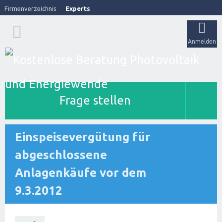
Firmenverzeichnis
Experts
Anmelden
Frage stellen
Einspeisevergütung für
abgeschlossene
Anlagenkäufe vor dem
9.3.2012